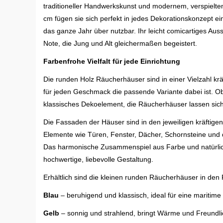
traditioneller Handwerkskunst und modernem, verspielte
cm fügen sie sich perfekt in jedes Dekorationskonzept ein
das ganze Jahr über nutzbar. Ihr leicht comicartiges Aus
Note, die Jung und Alt gleichermaßen begeistert.
Farbenfrohe Vielfalt für jede Einrichtung
Die runden Holz Räucherhäuser sind in einer Vielzahl krä
für jeden Geschmack die passende Variante dabei ist. Ob
klassisches Dekoelement, die Räucherhäuser lassen sic
Die Fassaden der Häuser sind in den jeweiligen kräftige
Elemente wie Türen, Fenster, Dächer, Schornsteine und d
Das harmonische Zusammenspiel aus Farbe und natürlich
hochwertige, liebevolle Gestaltung.
Erhältlich sind die kleinen runden Räucherhäuser in den
Blau
– beruhigend und klassisch, ideal für eine maritim
Gelb
– sonnig und strahlend, bringt Wärme und Freundli