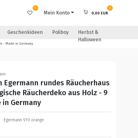
0
0
Mein Konto
0,00 EUR
Geschenkideen
Poliboy
Herbst &
Halloween
cm - Made in Germany
ann
n Egermann rundes Räucherhaus
rgische Räucherdeko aus Holz - 9
 in Germany
Egermann 919 orange