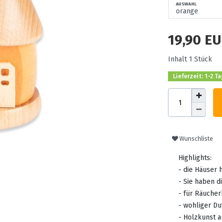
AUSWAHL
19,90 E
Inhalt
1
Stück
Lieferzeit: 1-2 T
Wunschliste
Highlights:
- die Häuser 
- Sie haben d
- für Räucher
- wohliger Du
- Holzkunst 