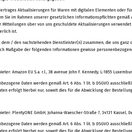
rtrages Aktualisierungen für Waren mit digitalen Elementen oder für 
m Sie im Rahmen unserer gesetzlichen Informationspflichten gemäß Art
 Mitteilungen über von uns geschuldete Aktualisierungen verwendet
rlich ist.
it dem / den nachstehenden Dienstleister(n) zusammen, die uns ganz 
 nach Maßgabe der folgenden Informationen gewisse personenbezogene
eter: Amazon EU S.a. r.l., 38 avenue John F. Kennedy, L-1855 Luxembu
nbezogene Daten werden gemäß Art. 6 Abs. 1 lit. b DSGVO ausschließ
n erfolgt hierbei nur, soweit dies für die Abwicklung der Bestellung 
bieter: PlentyONE GmbH, Johanna-Waescher-Straße 7, 34131 Kassel, D
nbezogene Daten werden gemäß Art. 6 Abs. 1 lit. b DSGVO ausschließ
n erfolgt hierbei nur, soweit dies für die Abwicklung der Bestellung 