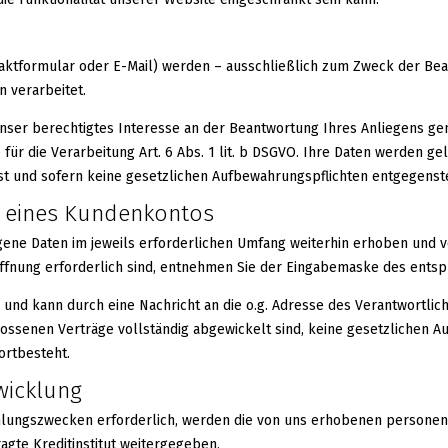
aktformular oder E-Mail) werden – ausschließlich zum Zweck der Bea
 verarbeitet.
nser berechtigtes Interesse an der Beantwortung Ihres Anliegens gemäß
e für die Verarbeitung Art. 6 Abs. 1 lit. b DSGVO. Ihre Daten werden 
ist und sofern keine gesetzlichen Aufbewahrungspflichten entgegenst
g eines Kundenkontos
ene Daten im jeweils erforderlichen Umfang weiterhin erhoben und ve
öffnung erforderlich sind, entnehmen Sie der Eingabemaske des ents
h und kann durch eine Nachricht an die o.g. Adresse des Verantwortl
lossenen Verträge vollständig abgewickelt sind, keine gesetzlichen 
ortbesteht.
wicklung
ahlungszwecken erforderlich, werden die von uns erhobenen personen
gte Kreditinstitut weitergegeben.