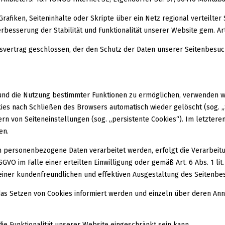
rafiken, Seiteninhalte oder Skripte über ein Netz regional verteilter 
esserung der Stabilität und Funktionalität unserer Website gem. Art. 
svertrag geschlossen, der den Schutz der Daten unserer Seitenbesuch
nd die Nutzung bestimmter Funktionen zu ermöglichen, verwenden wir 
es nach Schließen des Browsers automatisch wieder gelöscht (sog. „S
n von Seiteneinstellungen (sog. „persistente Cookies“). Im letzteren
en.
h personenbezogene Daten verarbeitet werden, erfolgt die Verarbeitu
DSGVO im Falle einer erteilten Einwilligung oder gemäß Art. 6 Abs. 1 
 einer kundenfreundlichen und effektiven Ausgestaltung des Seitenbe
 das Setzen von Cookies informiert werden und einzeln über deren A
ie Funktionalität unserer Website eingeschränkt sein kann.