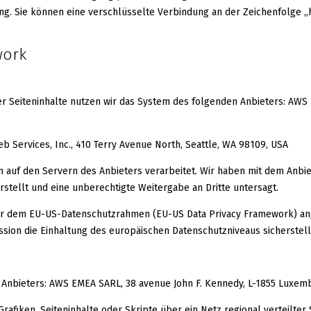
ng. Sie können eine verschlüsselte Verbindung an der Zeichenfolge „
work
r Seiteninhalte nutzen wir das System des folgenden Anbieters: AWS 
Services, Inc., 410 Terry Avenue North, Seattle, WA 98109, USA
auf den Servern des Anbieters verarbeitet. Wir haben mit dem Anbie
stellt und eine unberechtigte Weitergabe an Dritte untersagt.
ter dem EU-US-Datenschutzrahmen (EU-US Data Privacy Framework) ang
on die Einhaltung des europäischen Datenschutzniveaus sicherstell
 Anbieters: AWS EMEA SARL, 38 avenue John F. Kennedy, L-1855 Luxem
rafiken, Seiteninhalte oder Skripte über ein Netz regional verteilter 