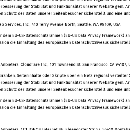
esserung der Stabilität und Funktionalität unserer Website gem. Art.
n Schutz der Daten unserer Seitenbesucher sicherstellt und eine unb
Services, Inc., 410 Terry Avenue North, Seattle, WA 98109, USA
ter dem EU-US-Datenschutzrahmen (EU-US Data Privacy Framework) ang
on die Einhaltung des europäischen Datenschutzniveaus sicherstell
nbieters: Cloudflare Inc., 101 Townsend St. San Francisco, CA 94107, 
rafiken, Seiteninhalte oder Skripte über ein Netz regional verteilter 
esserung der Stabilität und Funktionalität unserer Website gem. Art.
n Schutz der Daten unserer Seitenbesucher sicherstellt und eine unb
ter dem EU-US-Datenschutzrahmen (EU-US Data Privacy Framework) ang
on die Einhaltung des europäischen Datenschutzniveaus sicherstell
Anbieters: 1&1 IONOS Internet SE, Elgendorfer Str. 57, 56410 Montab