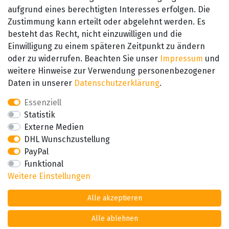
aufgrund eines berechtigten Interesses erfolgen. Die
Zustimmung kann erteilt oder abgelehnt werden. Es
besteht das Recht, nicht einzuwilligen und die
SEHR GUT
Einwilligung zu einem späteren Zeitpunkt zu ändern
4.89 / 5
oder zu widerrufen. Beachten Sie unser
Impressum
und
aus 657 Bewertungen
bei: amazon.de,
weitere Hinweise zur Verwendung personenbezogener
amazon.fr, amazon.it
Daten in unserer
Daten­schutz­erklärung
.
Essenziell
Statistik
Externe Medien
DHL Wunschzustellung
PayPal
Funktional
Weitere Einstellungen
Alle akzeptieren
Alle ablehnen