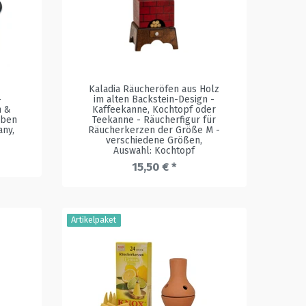
Kaladia Räucheröfen aus Holz
-
im alten Backstein-Design -
n &
Kaffeekanne, Kochtopf oder
rben
Teekanne - Räucherfigur für
any
,
Räucherkerzen der Größe M -
verschiedene Größen
,
Auswahl: Kochtopf
15,50 € *
Artikelpaket