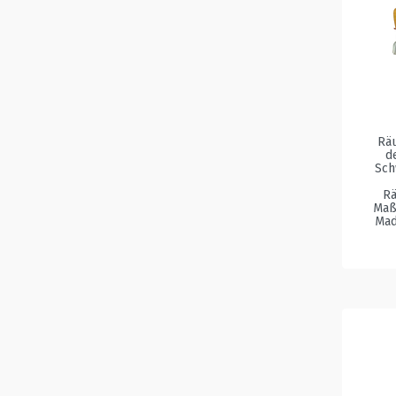
Räu
d
Sch
Rä
Maße
Mad