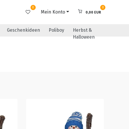
0
0
Mein Konto
0,00 EUR
Geschenkideen
Poliboy
Herbst &
Halloween