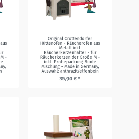
Original Crottendorfer
 aus
Hüttenofen - Räucherofen aus
Metall inkl.
ür
Räucherkerzenhalter - für
 M -
Räucherkerzen der Größe M -
te
inkl. Probepackung Bunte
any
,
Mischung - Made in Germany
,
n
Auswahl: anthrazit/elfenbein
35,90 € *