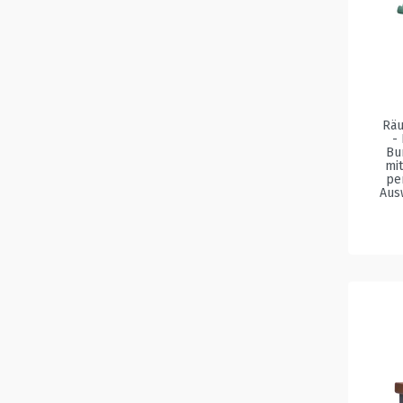
Räu
-
Bu
mi
pe
Aus