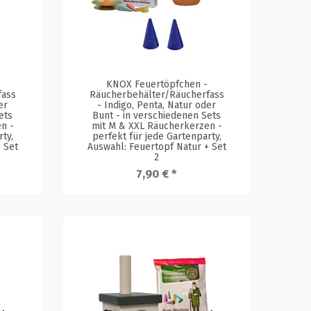
KNOX Feuertöpfchen -
fass
Räucherbehälter/Räucherfass
er
- Indigo, Penta, Natur oder
ets
Bunt - in verschiedenen Sets
n -
mit M & XXL Räucherkerzen -
rty
,
perfekt für jede Gartenparty
,
 Set
Auswahl: Feuertopf Natur + Set
2
7,90 € *