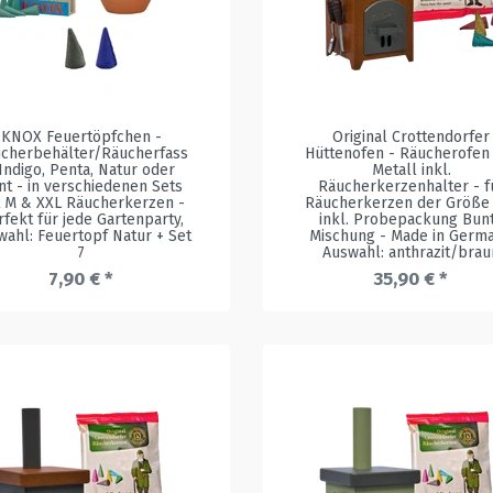
KNOX Feuertöpfchen -
Original Crottendorfer
cherbehälter/Räucherfass
Hüttenofen - Räucherofen
 Indigo, Penta, Natur oder
Metall inkl.
nt - in verschiedenen Sets
Räucherkerzenhalter - f
t M & XXL Räucherkerzen -
Räucherkerzen der Größe
rfekt für jede Gartenparty
,
inkl. Probepackung Bun
wahl: Feuertopf Natur + Set
Mischung - Made in Germ
7
Auswahl: anthrazit/brau
7,90 € *
35,90 € *