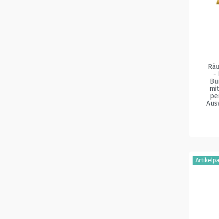
Räu
-
Bu
mi
pe
Aus
Artikelp