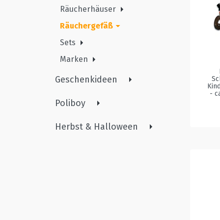
Räucherhäuser
Räuchergefäß
Sets
Marken
Geschenkideen
Sc
Kin
- c
Poliboy
Herbst & Halloween