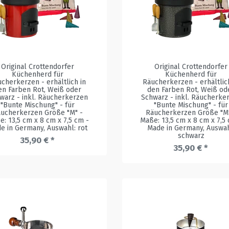
Original Crottendorfer
Original Crottendorfer
Küchenherd für
Küchenherd für
cherkerzen - erhältlich in
Räucherkerzen - erhältlic
en Farben Rot, Weiß oder
den Farben Rot, Weiß od
warz - inkl. Räucherkerzen
Schwarz - inkl. Räucherke
"Bunte Mischung" - für
"Bunte Mischung" - für
ucherkerzen Größe "M" -
Räucherkerzen Größe "M
: 13,5 cm x 8 cm x 7,5 cm -
Maße: 13,5 cm x 8 cm x 7,5
e in Germany
, Auswahl: rot
Made in Germany
, Auswah
schwarz
35,90 € *
35,90 € *