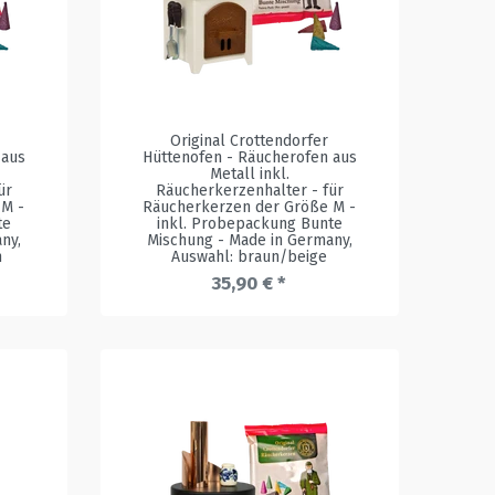
Original Crottendorfer
 aus
Hüttenofen - Räucherofen aus
Metall inkl.
ür
Räucherkerzenhalter - für
 M -
Räucherkerzen der Größe M -
te
inkl. Probepackung Bunte
any
,
Mischung - Made in Germany
,
n
Auswahl: braun/beige
35,90 € *