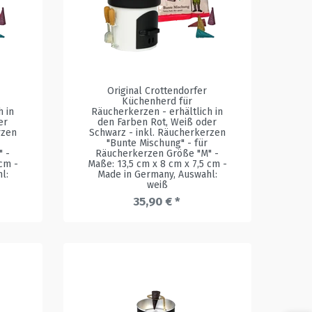
Original Crottendorfer
Küchenherd für
h in
Räucherkerzen - erhältlich in
er
den Farben Rot, Weiß oder
rzen
Schwarz - inkl. Räucherkerzen
"Bunte Mischung" - für
" -
Räucherkerzen Größe "M" -
 cm -
Maße: 13,5 cm x 8 cm x 7,5 cm -
l:
Made in Germany
, Auswahl:
weiß
35,90 € *