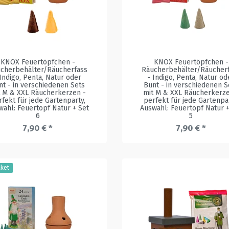
KNOX Feuertöpfchen -
KNOX Feuertöpfchen -
cherbehälter/Räucherfass
Räucherbehälter/Räucher
 Indigo, Penta, Natur oder
- Indigo, Penta, Natur od
nt - in verschiedenen Sets
Bunt - in verschiedenen S
t M & XXL Räucherkerzen -
mit M & XXL Räucherkerze
rfekt für jede Gartenparty
,
perfekt für jede Gartenpa
wahl: Feuertopf Natur + Set
Auswahl: Feuertopf Natur +
6
5
7,90 € *
7,90 € *
aket