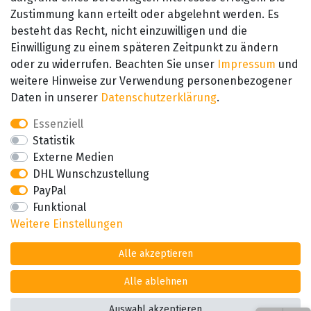
Zustimmung kann erteilt oder abgelehnt werden. Es
besteht das Recht, nicht einzuwilligen und die
SEHR GUT
Einwilligung zu einem späteren Zeitpunkt zu ändern
4.89 / 5
oder zu widerrufen. Beachten Sie unser
Impressum
und
aus 657 Bewertungen
bei: amazon.de,
weitere Hinweise zur Verwendung personenbezogener
amazon.fr, amazon.it
Daten in unserer
Daten­schutz­erklärung
.
Essenziell
Statistik
Externe Medien
DHL Wunschzustellung
PayPal
Funktional
Weitere Einstellungen
Alle akzeptieren
Alle ablehnen
Auswahl akzeptieren
*Alle Preise inkl. der gesetzl. MwSt zzgl. Versand