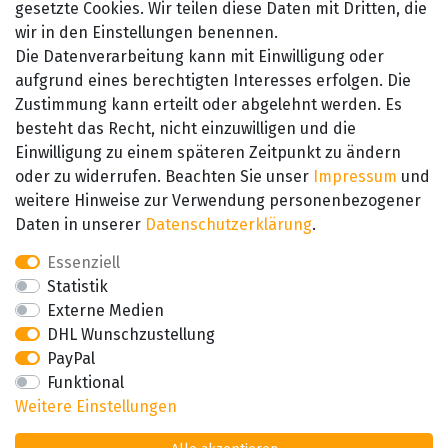
gesetzte Cookies. Wir teilen diese Daten mit Dritten, die
wir in den Einstellungen benennen.
Die Datenverarbeitung kann mit Einwilligung oder
aufgrund eines berechtigten Interesses erfolgen. Die
Zustimmung kann erteilt oder abgelehnt werden. Es
besteht das Recht, nicht einzuwilligen und die
SEHR GUT
Einwilligung zu einem späteren Zeitpunkt zu ändern
4.89 / 5
oder zu widerrufen. Beachten Sie unser
Impressum
und
aus 657 Bewertungen
bei: amazon.de,
weitere Hinweise zur Verwendung personenbezogener
amazon.fr, amazon.it
Daten in unserer
Daten­schutz­erklärung
.
Essenziell
Statistik
Externe Medien
DHL Wunschzustellung
PayPal
Funktional
Weitere Einstellungen