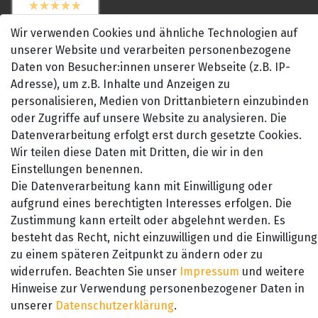
SEHR GUT
4.89 / 5
Wir verwenden Cookies und ähnliche Technologien auf
aus 657 Bewertungen
unserer Website und verarbeiten personenbezogene
bei: amazon.de,
amazon.fr, amazon.it
Daten von Besucher:innen unserer Webseite (z.B. IP-
Adresse), um z.B. Inhalte und Anzeigen zu
personalisieren, Medien von Drittanbietern einzubinden
oder Zugriffe auf unsere Website zu analysieren. Die
Datenverarbeitung erfolgt erst durch gesetzte Cookies.
Wir teilen diese Daten mit Dritten, die wir in den
Einstellungen benennen.
Die Datenverarbeitung kann mit Einwilligung oder
aufgrund eines berechtigten Interesses erfolgen. Die
Zustimmung kann erteilt oder abgelehnt werden. Es
besteht das Recht, nicht einzuwilligen und die Einwilligung
zu einem späteren Zeitpunkt zu ändern oder zu
widerrufen. Beachten Sie unser
Impressum
und weitere
Hinweise zur Verwendung personenbezogener Daten in
*Alle Preise inkl. der gesetzl. MwSt zzgl. Versand
© Copyright 2026 Alle Rechte vorbehalten. |
webshop by
unserer
Daten­schutz­erklärung
.