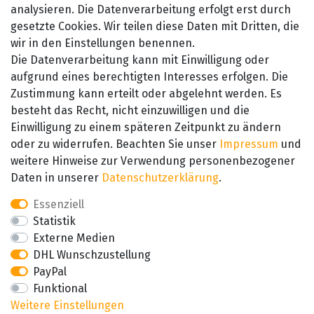
analysieren. Die Datenverarbeitung erfolgt erst durch
gesetzte Cookies. Wir teilen diese Daten mit Dritten, die
wir in den Einstellungen benennen.
Die Datenverarbeitung kann mit Einwilligung oder
aufgrund eines berechtigten Interesses erfolgen. Die
Zustimmung kann erteilt oder abgelehnt werden. Es
besteht das Recht, nicht einzuwilligen und die
SEHR GUT
Einwilligung zu einem späteren Zeitpunkt zu ändern
4.89 / 5
oder zu widerrufen. Beachten Sie unser
Impressum
und
aus 657 Bewertungen
bei: amazon.de,
weitere Hinweise zur Verwendung personenbezogener
amazon.fr, amazon.it
Daten in unserer
Daten­schutz­erklärung
.
Essenziell
Statistik
Externe Medien
DHL Wunschzustellung
PayPal
Funktional
Weitere Einstellungen