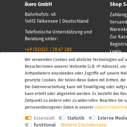
ikero GmbH
Shop S
Bahnhofstr. 46
Zahlung
14612 Falkensee | Deutschland
Versand
Warenk
Telefonische Unterstützung und
Zur Kas
Beratung unter:
Registr
+49 (0)3322 / 28 67 280
Login
Wir verwenden Cookies und ähnliche Technologien auf
Mo-Fr, 08:00 - 16:00 Uhr
Besucher:innen unserer Webseite (z.B. IP-Adresse), um 
Drittanbietern einzubinden oder Zugriffe auf unsere Web
gesetzte Cookies. Wir teilen diese Daten mit Dritten, di
Die Datenverarbeitung kann mit Einwilligung oder aufgr
kann erteilt oder abgelehnt werden. Es besteht das Rech
Zeitpunkt zu ändern oder zu widerrufen. Beachten Sie 
personenbezogener Daten in unserer
Daten­schutz­erkl
Essenziell
Statistik
Externe Medi
Funktional
Weitere Einstellungen