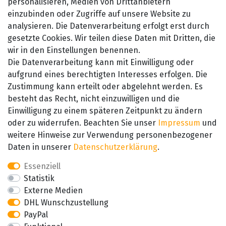
Widerrufsrecht
personalisieren, Medien von Drittanbietern
einzubinden oder Zugriffe auf unsere Website zu
Kontakt
analysieren. Die Datenverarbeitung erfolgt erst durch
gesetzte Cookies. Wir teilen diese Daten mit Dritten, die
wir in den Einstellungen benennen.
Die Datenverarbeitung kann mit Einwilligung oder
aufgrund eines berechtigten Interesses erfolgen. Die
Zustimmung kann erteilt oder abgelehnt werden. Es
besteht das Recht, nicht einzuwilligen und die
SEHR GUT
Einwilligung zu einem späteren Zeitpunkt zu ändern
4.89 / 5
oder zu widerrufen. Beachten Sie unser
Impressum
und
aus 657 Bewertungen
bei: amazon.de,
weitere Hinweise zur Verwendung personenbezogener
amazon.fr, amazon.it
Daten in unserer
Daten­schutz­erklärung
.
Essenziell
Statistik
Externe Medien
DHL Wunschzustellung
PayPal