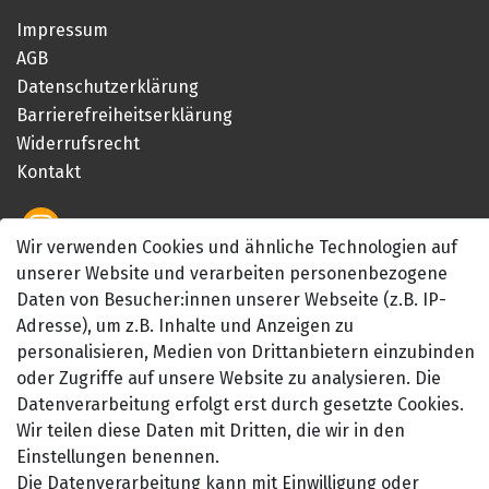
Impressum
AGB
Datenschutzerklärung
Barrierefreiheitserklärung
Widerrufsrecht
Kontakt
Wir verwenden Cookies und ähnliche Technologien auf
unserer Website und verarbeiten personenbezogene
Daten von Besucher:innen unserer Webseite (z.B. IP-
Adresse), um z.B. Inhalte und Anzeigen zu
personalisieren, Medien von Drittanbietern einzubinden
SEHR GUT
oder Zugriffe auf unsere Website zu analysieren. Die
4.89 / 5
Datenverarbeitung erfolgt erst durch gesetzte Cookies.
aus 657 Bewertungen
bei: amazon.de,
Wir teilen diese Daten mit Dritten, die wir in den
amazon.fr, amazon.it
Einstellungen benennen.
Die Datenverarbeitung kann mit Einwilligung oder