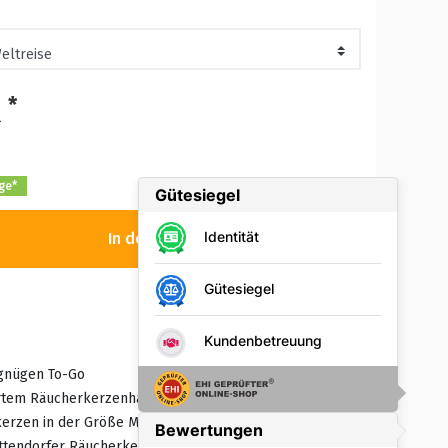
*
R
age*
In den Warenkorb
gnügen To-Go
ertem Räucherkerzenhalter
kerzen in der Größe M
ottendorfer Räucherkerzen