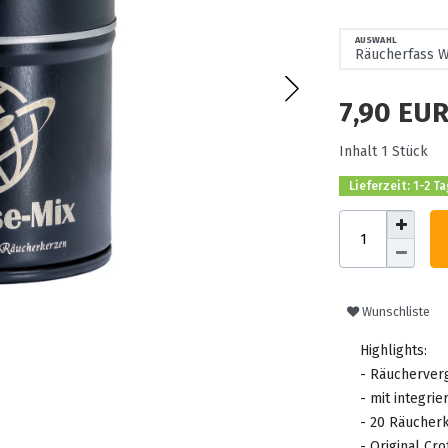
AUSWAHL
7,90 EU
Inhalt
1
Stück
Lieferzeit: 1-2 T
Wunschliste
Highlights:
- Räucherver
- mit integri
- 20 Räucher
- Original Cr