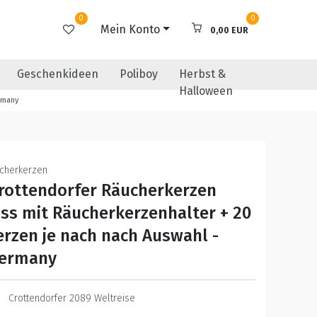
0
0
Mein Konto
0,00 EUR
Geschenkideen
Poliboy
Herbst &
Halloween
rmany
ucherkerzen
Crottendorfer Räucherkerzen
ss mit Räucherkerzenhalter + 20
rzen je nach nach Auswahl -
Germany
Crottendorfer 2089 Weltreise