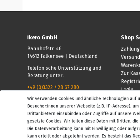
ikero GmbH
Shop S
Bahnhofstr. 46
Zahlung
14612 Falkensee | Deutschland
Versand
Warenk
Telefonische Unterstützung und
Zur Kas
Beratung unter:
Registr
+49 (0)3322 / 28 67 280
Login
Wir verwenden Cookies und ähnliche Technologien auf
Mo-Fr, 08:00 - 16:00 Uhr
Besucher:innen unserer Webseite (z.B. IP-Adresse), um 
Drittanbietern einzubinden oder Zugriffe auf unsere Web
gesetzte Cookies. Wir teilen diese Daten mit Dritten, di
Die Datenverarbeitung kann mit Einwilligung oder aufgr
kann erteilt oder abgelehnt werden. Es besteht das Rech