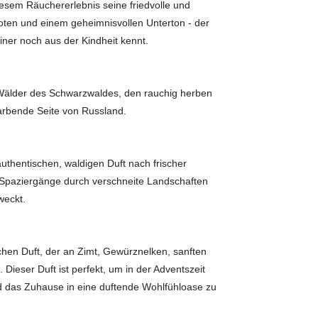
iesem Räuchererlebnis seine friedvolle und
oten und einem geheimnisvollen Unterton - der
ner noch aus der Kindheit kennt.
 Wälder des Schwarzwaldes, den rauchig herben
arbende Seite von Russland.
uthentischen, waldigen Duft nach frischer
 Spaziergänge durch verschneite Landschaften
weckt.
chen Duft, der an Zimt, Gewürznelken, sanften
ieser Duft ist perfekt, um in der Adventszeit
d das Zuhause in eine duftende Wohlfühloase zu