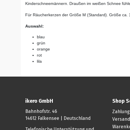
Kinderschneemännern. Draußen im weißen Schnee fühlen
Für Räucherkerzen der Größe M (Standard). Größe ca.
Auswahl:
blau
grün
orange
rot
lila
ikero GmbH
Shop S
Bahnhofstr. 46
Zahlung
14612 Falkensee | Deutschland
Versand
Warenk
Telefonische Unterstützung und