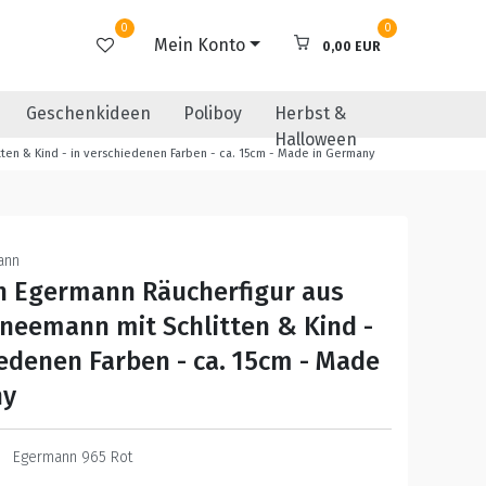
0
0
Mein Konto
0,00 EUR
Geschenkideen
Poliboy
Herbst &
Halloween
ten & Kind - in verschiedenen Farben - ca. 15cm - Made in Germany
ann
n Egermann Räucherfigur aus
hneemann mit Schlitten & Kind -
iedenen Farben - ca. 15cm - Made
ny
Egermann 965 Rot