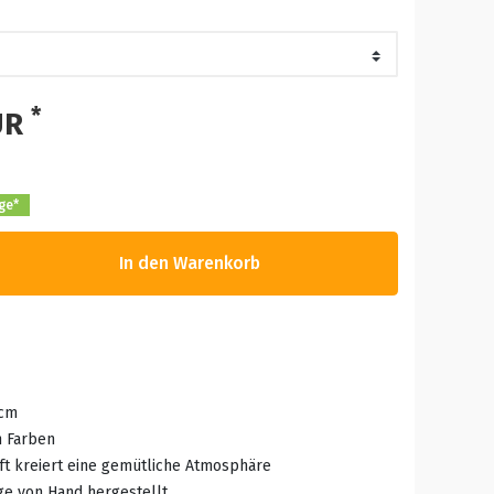
*
UR
age*
In den Warenkorb
5cm
n Farben
ft kreiert eine gemütliche Atmosphäre
ge von Hand hergestellt