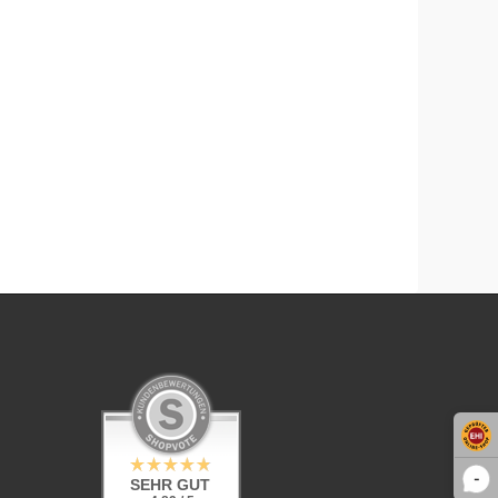
-
SEHR GUT