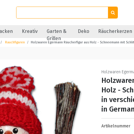
acken
Kreativ
Garten &
Deko
Räucherkerzen
Grillen
Rauchfiguren
Holzwaren Egermann Räucherfigur aus Holz - Schneemann mit Schlit
Holzwaren Egerm
Holzware
Holz - Sc
in versch
in Germa
Artikelnummer