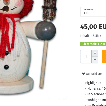
AUSWAHL
45,00 E
Inhalt
1
Stück
Lieferzeit: 1-2 T
Wunschliste
Highlights:
- Höhe: ca. 1
- in 5 schöne
- wohliger Du
- im Erzgebir