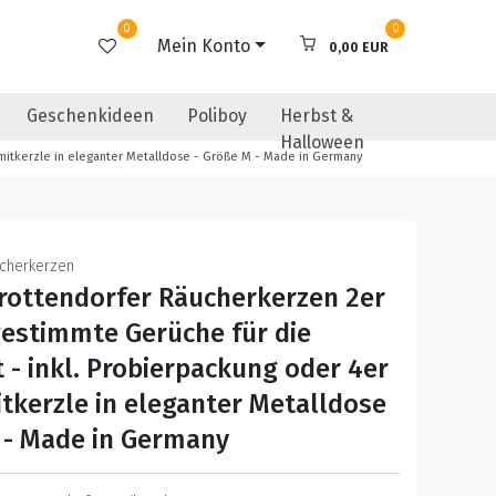
0
0
Mein Konto
0,00 EUR
Geschenkideen
Poliboy
Herbst &
Halloween
amitkerzle in eleganter Metalldose - Größe M - Made in Germany
ucherkerzen
Crottendorfer Räucherkerzen 2er
gestimmte Gerüche für die
t - inkl. Probierpackung oder 4er
tkerzle in eleganter Metalldose
 - Made in Germany