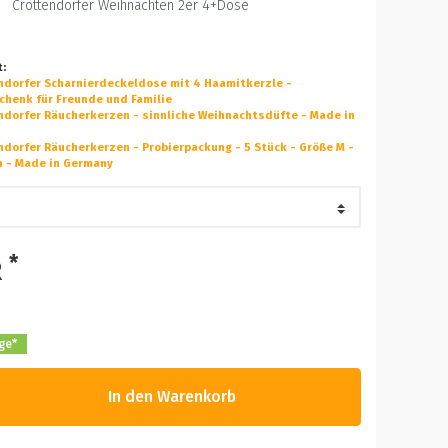
Crottendorfer Weihnachten 2er 4+Dose
t:
endorfer Scharnierdeckeldose mit 4 Haamitkerzle -
henk für Freunde und Familie
ndorfer Räucherkerzen - sinnliche Weihnachtsdüfte - Made in
ndorfer Räucherkerzen - Probierpackung - 5 Stück - Größe M -
n - Made in Germany
*
R
age*
In den Warenkorb