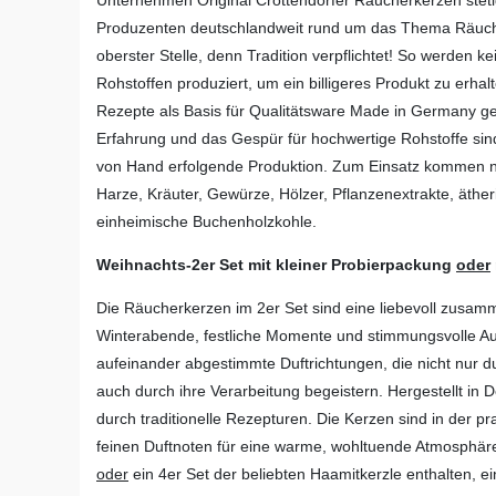
Produzenten deutschlandweit rund um das Thema Räucher
oberster Stelle, denn Tradition verpflichtet! So werden 
Rohstoffen produziert, um ein billigeres Produkt zu erhal
Rezepte als Basis für Qualitätsware Made in Germany 
Erfahrung und das Gespür für hochwertige Rohstoffe sind 
von Hand erfolgende Produktion. Zum Einsatz kommen nat
Harze, Kräuter, Gewürze, Hölzer, Pflanzenextrakte, ätheri
einheimische Buchenholzkohle.
Weihnachts-2er Set mit kleiner Probierpackung
oder
Die Räucherkerzen im 2er Set sind eine liebevoll zusamm
Winterabende, festliche Momente und stimmungsvolle Aus
aufeinander abgestimmte Duftrichtungen, die nicht nur 
auch durch ihre Verarbeitung begeistern. Hergestellt i
durch traditionelle Rezepturen. Die Kerzen sind in der p
feinen Duftnoten für eine warme, wohltuende Atmosphäre.
oder
ein 4er Set der beliebten Haamitkerzle enthalten, e