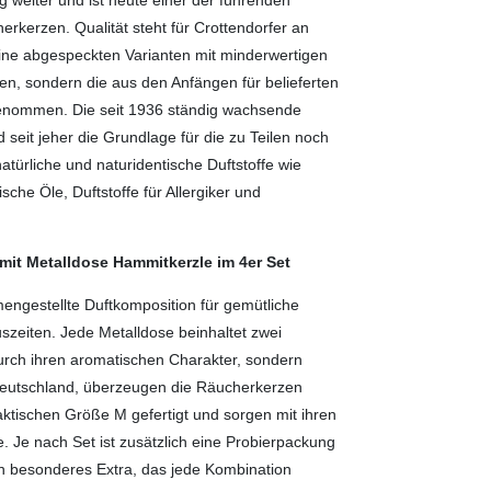
kerzen. Qualität steht für Crottendorfer an
keine abgespeckten Varianten mit minderwertigen
ten, sondern die aus den Anfängen für belieferten
genommen. Die seit 1936 ständig wachsende
seit jeher die Grundlage für die zu Teilen noch
ürliche und naturidentische Duftstoffe wie
sche Öle, Duftstoffe für Allergiker und
mit Metalldose Hammitkerzle im 4er Set
engestellte Duftkomposition für gemütliche
zeiten. Jede Metalldose beinhaltet zwei
durch ihren aromatischen Charakter, sondern
n Deutschland, überzeugen die Räucherkerzen
raktischen Größe M gefertigt und sorgen mit ihren
 Je nach Set ist zusätzlich eine Probierpackung
in besonderes Extra, das jede Kombination