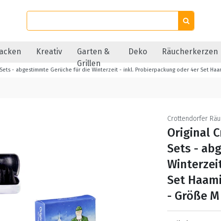
acken
Kreativ
Garten &
Deko
Räucherkerzen
Grillen
Sets - abgestimmte Gerüche für die Winterzeit - inkl. Probierpackung oder 4er Set Ha
Crottendorfer Rä
Original 
Sets - ab
Winterzei
Set Haami
- Größe M