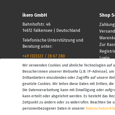
ikero GmbH
Shop S
Bahnhofstr. 46
Zahlung
14612 Falkensee | Deutschland
Versand
Warenk
Telefonische Unterstützung und
Zur Kas
Beratung unter:
Registr
+49 (0)3322 / 28 67 280
Login
Wir verwenden Cookies und ähnliche Technologien auf
Mo-Fr, 08:00 - 16:00 Uhr
Besucher:innen unserer Webseite (z.B. IP-Adresse), um 
Drittanbietern einzubinden oder Zugriffe auf unsere Web
gesetzte Cookies. Wir teilen diese Daten mit Dritten, di
Die Datenverarbeitung kann mit Einwilligung oder aufgr
kann erteilt oder abgelehnt werden. Es besteht das Rech
Zeitpunkt zu ändern oder zu widerrufen. Beachten Sie 
personenbezogener Daten in unserer
Daten­schutz­erkl