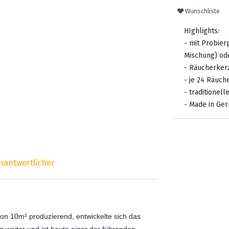
Wunschliste
HIghlights:
- mit Probie
Mischung) od
- Räucherkerz
- je 24 Räuc
- traditionell
- Made in Ge
rantwortlicher
on 10m² produzierend, entwickelte sich das
 weiter und ist heute einer der führenden