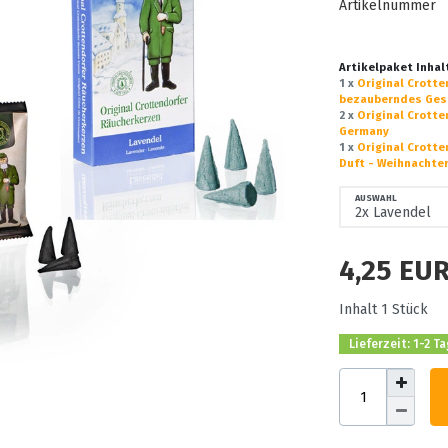
Artikelnummer
Artikelpaket Inhal
1 x
Original Crott
bezauberndes Gesc
2 x
Original Crotte
Germany
1 x
Original Crotte
Duft - Weihnachte
AUSWAHL
4,25 EU
Inhalt
1
Stück
Lieferzeit: 1-2 T