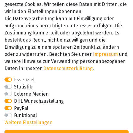
gesetzte Cookies. Wir teilen diese Daten mit Dritten, die
wir in den Einstellungen benennen.
Die Datenverarbeitung kann mit Einwilligung oder
aufgrund eines berechtigten Interesses erfolgen. Die
Zustimmung kann erteilt oder abgelehnt werden. Es
besteht das Recht, nicht einzuwilligen und die
SEHR GUT
Einwilligung zu einem späteren Zeitpunkt zu ändern
4.89 / 5
oder zu widerrufen. Beachten Sie unser
Impressum
und
aus 657 Bewertungen
bei: amazon.de,
weitere Hinweise zur Verwendung personenbezogener
amazon.fr, amazon.it
Daten in unserer
Daten­schutz­erklärung
.
Essenziell
Statistik
Externe Medien
DHL Wunschzustellung
PayPal
Funktional
Weitere Einstellungen