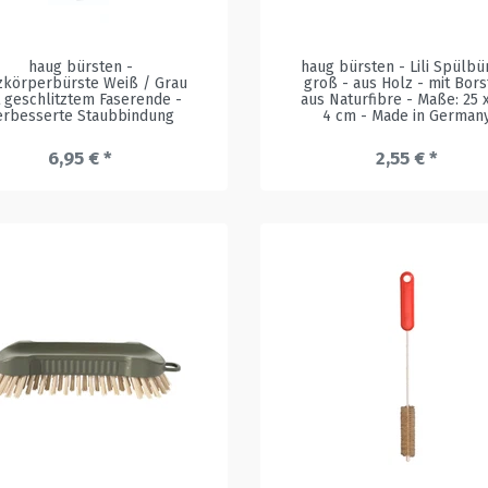
haug bürsten -
haug bürsten - Lili Spülbü
zkörperbürste Weiß / Grau
groß - aus Holz - mit Bor
t geschlitztem Faserende -
aus Naturfibre - Maße: 25 x
erbesserte Staubbindung
4 cm - Made in German
6,95 € *
2,55 € *