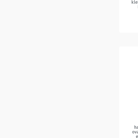
kle
h
ova
e