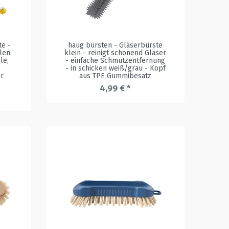
te -
haug bürsten - Gläserbürste
alen
klein - reinigt schonend Gläser
le,
- einfache Schmutzentfernung
- in schicken weiß/grau - Kopf
er
aus TPE Gummibesatz
4,99 € *