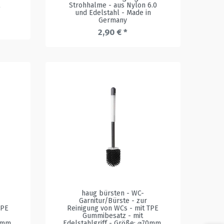
Strohhalme - aus Nylon 6.0
und Edelstahl - Made in
Germany
2,90 € *
haug bürsten - WC-
Garnitur/Bürste - zur
TPE
Reinigung von WCs - mit TPE
Gummibesatz - mit
70mm
,
Edelstahlgriff - Größe: ⌀70mm
,