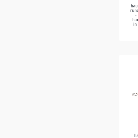
hau
run
-
ha
in
h