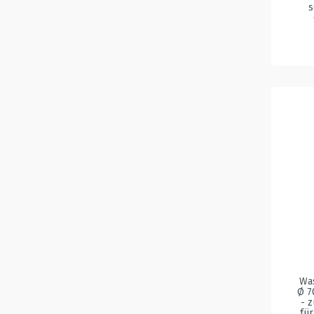
s
Wa
Ø 7
- 
fü