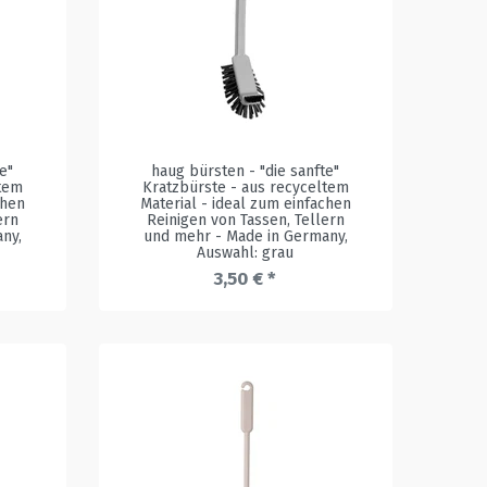
e"
haug bürsten - "die sanfte"
ltem
Kratzbürste - aus recyceltem
chen
Material - ideal zum einfachen
ern
Reinigen von Tassen, Tellern
any
,
und mehr - Made in Germany
,
Auswahl: grau
3,50 € *