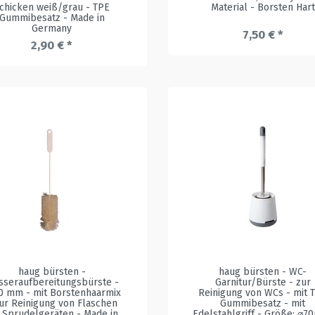
chicken weiß/grau - TPE
Material - Borsten Hart
Gummibesatz - Made in
Germany
7,50 € *
2,90 € *
haug bürsten -
haug bürsten - WC-
sseraufbereitungsbürste -
Garnitur/Bürste - zur
0 mm - mit Borstenhaarmix
Reinigung von WCs - mit 
zur Reinigung von Flaschen
Gummibesatz - mit
r Sprudelgeräten - Made in
Edelstahlgriff - Größe: ⌀