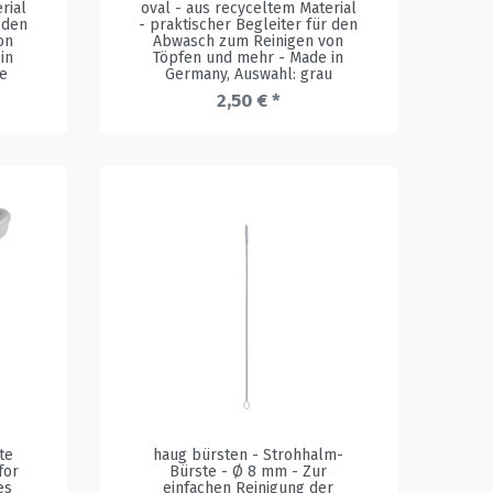
rial
oval - aus recyceltem Material
 den
- praktischer Begleiter für den
on
Abwasch zum Reinigen von
in
Töpfen und mehr - Made in
le
Germany
, Auswahl: grau
2,50 € *
te
haug bürsten - Strohhalm-
for
Bürste - Ø 8 mm - Zur
es
einfachen Reinigung der