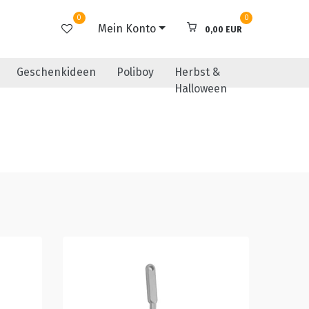
0
0
Mein Konto
0,00 EUR
Geschenkideen
Poliboy
Herbst &
Halloween