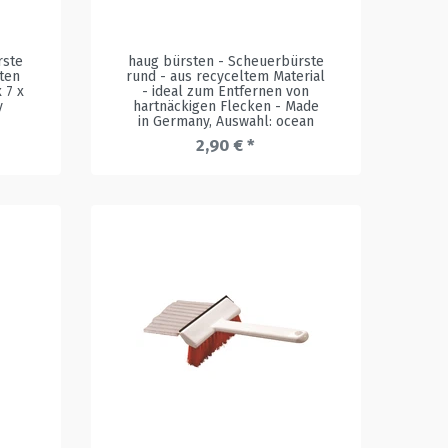
rste
haug bürsten - Scheuerbürste
sten
rund - aus recyceltem Material
 7 x
- ideal zum Entfernen von
y
hartnäckigen Flecken - Made
in Germany
, Auswahl: ocean
2,90 € *