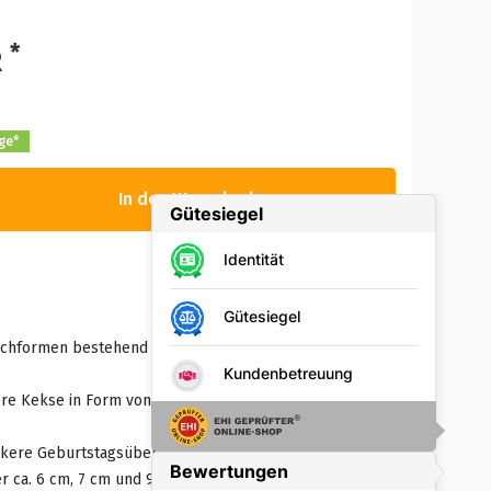
*
R
age*
In den Warenkorb
techformen bestehend aus 3 verschiedenen Kuchen
ere Kekse in Form von Gugelhupf, Torten und
eckere Geburtstagsüberraschung
r ca. 6 cm, 7 cm und 9 cm