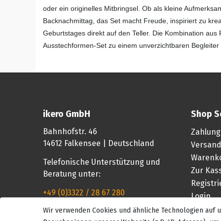
oder ein originelles Mitbringsel. Ob als kleine Aufmerks
Backnachmittag, das Set macht Freude, inspiriert zu krea
Geburtstages direkt auf den Teller. Die Kombination aus 
Ausstechformen-Set zu einem unverzichtbaren Begleiter f
ikero GmbH
Shop S
Bahnhofstr. 46
Zahlung
14612 Falkensee | Deutschland
Versand
Warenk
Telefonische Unterstützung und
Zur Kas
Beratung unter:
Registr
+49 (0)3322 / 28 67 280
Login
Wir verwenden Cookies und ähnliche Technologien auf
Mo-Fr, 08:00 - 16:00 Uhr