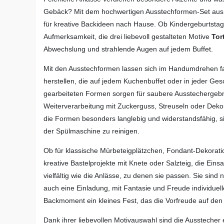
Gebäck? Mit dem hochwertigen Ausstechformen-Set aus E
für kreative Backideen nach Hause. Ob Kindergeburtstag,
Aufmerksamkeit, die drei liebevoll gestalteten Motive
Tor
Abwechslung und strahlende Augen auf jedem Buffet.
Mit den Ausstechformen lassen sich im Handumdrehen f
herstellen, die auf jedem Kuchenbuffet oder in jeder Ges
gearbeiteten Formen sorgen für saubere Ausstechergebni
Weiterverarbeitung mit Zuckerguss, Streuseln oder Dekor
die Formen besonders langlebig und widerstandsfähig, si
der Spülmaschine zu reinigen.
Ob für klassische Mürbeteigplätzchen, Fondant-Dekora
kreative Bastelprojekte mit Knete oder Salzteig, die Ein
vielfältig wie die Anlässe, zu denen sie passen. Sie sind
auch eine Einladung, mit Fantasie und Freude individuel
Backmoment ein kleines Fest, das die Vorfreude auf den
Dank ihrer liebevollen Motivauswahl sind die Aussteche