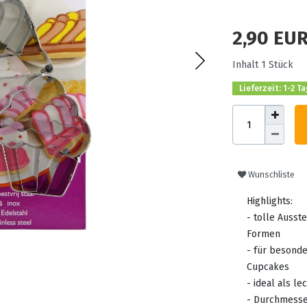
2,90 EU
Inhalt
1
Stück
Lieferzeit: 1-2 T
Wunschliste
Highlights:
- tolle Auss
Formen
- für besond
Cupcakes
- ideal als l
- Durchmesse