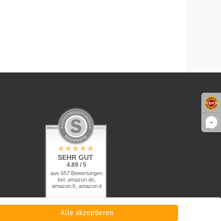
-
SEHR GUT
4.89 / 5
aus 657 Bewertungen
bei: amazon.de,
amazon.fr, amazon.it
Alle akzeptieren