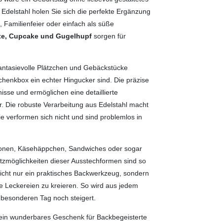
delstahl holen Sie sich die perfekte Ergänzung
 Familienfeier oder einfach als süße
te, Cupcake und Gugelhupf
sorgen für
antasievolle Plätzchen und Gebäckstücke
chenkbox ein echter Hingucker sind. Die präzise
sse und ermöglichen eine detaillierte
. Die robuste Verarbeitung aus Edelstahl macht
e verformen sich nicht und sind problemlos in
tionen, Käsehäppchen, Sandwiches oder sogar
satzmöglichkeiten dieser Ausstechformen sind so
 nicht nur ein praktisches Backwerkzeug, sondern
le Leckereien zu kreieren. So wird aus jedem
 besonderen Tag noch steigert.
r ein wunderbares Geschenk für Backbegeisterte