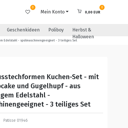
0
0
Mein Konto
0,00 EUR
Geschenkideen
Poliboy
Herbst &
Halloween
m Edelstahl - spülmaschinengeeignet - 3 teiliges Set
usstechformen Kuchen-Set - mit
pcake und Gugelhupf - aus
gem Edelstahl -
inengeeignet - 3 teiliges Set
Patisse 01946