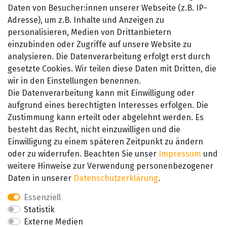
Datenschutzerklärung
Daten von Besucher:innen unserer Webseite (z.B. IP-
Barrierefreiheitserklärung
Adresse), um z.B. Inhalte und Anzeigen zu
personalisieren, Medien von Drittanbietern
Widerrufsrecht
einzubinden oder Zugriffe auf unsere Website zu
Kontakt
analysieren. Die Datenverarbeitung erfolgt erst durch
gesetzte Cookies. Wir teilen diese Daten mit Dritten, die
wir in den Einstellungen benennen.
Die Datenverarbeitung kann mit Einwilligung oder
aufgrund eines berechtigten Interesses erfolgen. Die
Zustimmung kann erteilt oder abgelehnt werden. Es
besteht das Recht, nicht einzuwilligen und die
SEHR GUT
Einwilligung zu einem späteren Zeitpunkt zu ändern
4.89 / 5
oder zu widerrufen. Beachten Sie unser
Impressum
und
aus 657 Bewertungen
bei: amazon.de,
weitere Hinweise zur Verwendung personenbezogener
amazon.fr, amazon.it
Daten in unserer
Daten­schutz­erklärung
.
Essenziell
Statistik
Externe Medien