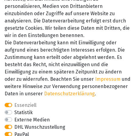
Widerrufsrecht
personalisieren, Medien von Drittanbietern
einzubinden oder Zugriffe auf unsere Website zu
Kontakt
analysieren. Die Datenverarbeitung erfolgt erst durch
gesetzte Cookies. Wir teilen diese Daten mit Dritten, die
wir in den Einstellungen benennen.
Die Datenverarbeitung kann mit Einwilligung oder
aufgrund eines berechtigten Interesses erfolgen. Die
Zustimmung kann erteilt oder abgelehnt werden. Es
besteht das Recht, nicht einzuwilligen und die
SEHR GUT
Einwilligung zu einem späteren Zeitpunkt zu ändern
4.89 / 5
oder zu widerrufen. Beachten Sie unser
Impressum
und
aus 657 Bewertungen
bei: amazon.de,
weitere Hinweise zur Verwendung personenbezogener
amazon.fr, amazon.it
Daten in unserer
Daten­schutz­erklärung
.
Essenziell
Statistik
Externe Medien
DHL Wunschzustellung
PayPal