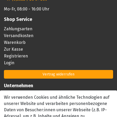
Mo-Fr, 08:00 - 16:00 Uhr
Shop Service
Zahlungsarten
Versandkosten
Warenkorb
Zur Kasse
Registrieren
Login
Vertrag widerrufen
Unternehmen
Impressum
Wir verwenden Cookies und ähnliche Technologien auf
AGB
unserer Website und verarbeiten personenbezogene
Datenschutzerklärung
Daten von Besucher:innen unserer Webseite (z.B. IP-
Barrierefreiheitserklärung
Adresse), um z.B. Inhalte und Anzeigen zu