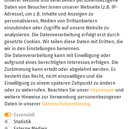
unserer Website und verarbeiten personenbezogene
Datenschutzerklärung
Daten von Besucher:innen unserer Webseite (z.B. IP-
Barrierefreiheitserklärung
Adresse), um z.B. Inhalte und Anzeigen zu
personalisieren, Medien von Drittanbietern
Widerrufsrecht
einzubinden oder Zugriffe auf unsere Website zu
Kontakt
analysieren. Die Datenverarbeitung erfolgt erst durch
gesetzte Cookies. Wir teilen diese Daten mit Dritten, die
wir in den Einstellungen benennen.
Die Datenverarbeitung kann mit Einwilligung oder
aufgrund eines berechtigten Interesses erfolgen. Die
Zustimmung kann erteilt oder abgelehnt werden. Es
besteht das Recht, nicht einzuwilligen und die
SEHR GUT
Einwilligung zu einem späteren Zeitpunkt zu ändern
4.89 / 5
oder zu widerrufen. Beachten Sie unser
Impressum
und
aus 657 Bewertungen
bei: amazon.de,
weitere Hinweise zur Verwendung personenbezogener
amazon.fr, amazon.it
Daten in unserer
Daten­schutz­erklärung
.
Essenziell
Statistik
Externe Medien