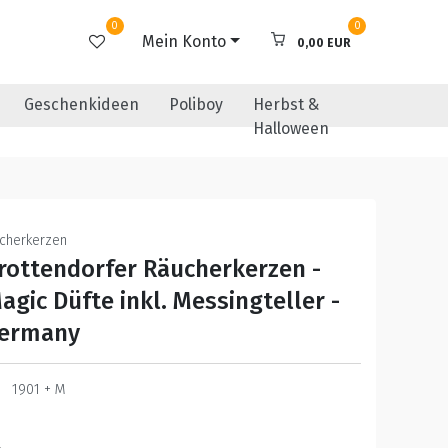
0
0
Mein Konto
0,00 EUR
Geschenkideen
Poliboy
Herbst &
Halloween
ucherkerzen
Crottendorfer Räucherkerzen -
agic Düfte inkl. Messingteller -
Germany
1901 + M