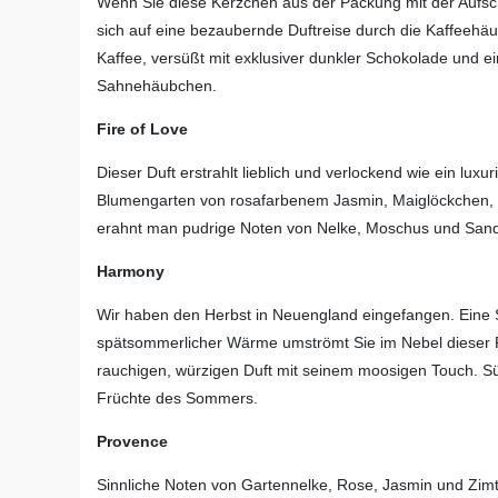
Wenn Sie diese Kerzchen aus der Packung mit der Aufsc
sich auf eine bezaubernde Duftreise durch die Kaffeehä
Kaffee, versüßt mit exklusiver dunkler Schokolade und ei
Sahnehäubchen.
Fire of Love
Dieser Duft erstrahlt lieblich und verlockend wie ein luxu
Blumengarten von rosafarbenem Jasmin, Maiglöckchen, f
erahnt man pudrige Noten von Nelke, Moschus und Sande
Harmony
Wir haben den Herbst in Neuengland eingefangen. Eine 
spätsommerlicher Wärme umströmt Sie im Nebel dieser 
rauchigen, würzigen Duft mit seinem moosigen Touch. Süßh
Früchte des Sommers.
Provence
Sinnliche Noten von Gartennelke, Rose, Jasmin und Zimt