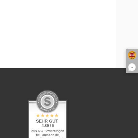
-
SEHR GUT
4.89 / 5
aus 657 Bewertungen
bei: amazon.de,