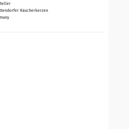
teller
ottendorfer Räucherkerzen
rmany