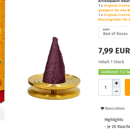
Artikelpaket Inhal
1 x
Original Crott
geeignet für den W
1 x
Original Crotte
Messingteller für
DUFT
7,99 EU
Inhalt
1
Stück
Lieferzeit: 1-2 T
Wunschliste
Highlights:
- je 20 Räuc