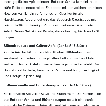
frisch gepflückte Äpfel erinnert.
Erdbeer-Vanilla
kombiniert die
süße Reife sonnengereifter Erdbeeren mit der weichen, cremigen
Note von Vanille, ein verführerischer Klassiker für alle
Naschkatzen. Abgerundet wird das Set durch
Cassis
, das mit
seinem kräftigen, beerigen Aroma eine intensive Fruchtnote
liefert. Dieses Set ist ideal für alle, die es fruchtig, frisch und süß
mögen.
Blütenbouquet und Grüner Apfel (2er Set/ 48 Stück)
Florale Frische trifft auf fruchtige Klarheit.
Blütenbouquet
verströmt den zarten, frühlingshaften Duft von frischen Blüten,
während
Grüner Apfel
mit seiner knackigen Frische belebt. Das
Duo ist ideal für helle, freundliche Räume und bringt Leichtigkeit
und Energie in jeden Tag.
Erdbeer-Vanilla und Blütenbouquet (2er Set/ 48 Stück)
Ein liebevolles Set voller Süße und Blütentraum. Die Kombination
aus
Erdbeer-Vanilla
und
Blütenbouquet
schafft eine sanfte,
romantische Duftatmosphäre, die zugleich warm und leicht wirkt.