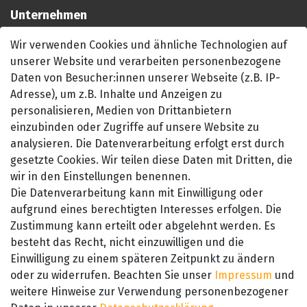
Unternehmen
Impressum
Wir verwenden Cookies und ähnliche Technologien auf
AGB
unserer Website und verarbeiten personenbezogene
Datenschutzerklärung
Daten von Besucher:innen unserer Webseite (z.B. IP-
Barrierefreiheitserklärung
Adresse), um z.B. Inhalte und Anzeigen zu
personalisieren, Medien von Drittanbietern
Widerrufsrecht
einzubinden oder Zugriffe auf unsere Website zu
Kontakt
analysieren. Die Datenverarbeitung erfolgt erst durch
gesetzte Cookies. Wir teilen diese Daten mit Dritten, die
wir in den Einstellungen benennen.
Die Datenverarbeitung kann mit Einwilligung oder
aufgrund eines berechtigten Interesses erfolgen. Die
Zustimmung kann erteilt oder abgelehnt werden. Es
besteht das Recht, nicht einzuwilligen und die
SEHR GUT
Einwilligung zu einem späteren Zeitpunkt zu ändern
4.89 / 5
oder zu widerrufen. Beachten Sie unser
Impressum
und
aus 657 Bewertungen
bei: amazon.de,
weitere Hinweise zur Verwendung personenbezogener
amazon.fr, amazon.it