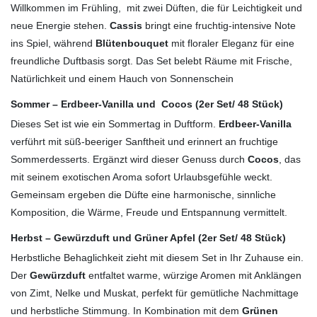
Willkommen im Frühling, mit zwei Düften, die für Leichtigkeit und
neue Energie stehen.
Cassis
bringt eine fruchtig-intensive Note
ins Spiel, während
Blütenbouquet
mit floraler Eleganz für eine
freundliche Duftbasis sorgt. Das Set belebt Räume mit Frische,
Natürlichkeit und einem Hauch von Sonnenschein
Sommer – Erdbeer-Vanilla und Cocos (2er Set/ 48 Stück)
Dieses Set ist wie ein Sommertag in Duftform.
Erdbeer-Vanilla
verführt mit süß-beeriger Sanftheit und erinnert an fruchtige
Sommerdesserts. Ergänzt wird dieser Genuss durch
Cocos
, das
mit seinem exotischen Aroma sofort Urlaubsgefühle weckt.
Gemeinsam ergeben die Düfte eine harmonische, sinnliche
Komposition, die Wärme, Freude und Entspannung vermittelt.
Herbst – Gewürzduft und Grüner Apfel (2er Set/ 48 Stück)
Herbstliche Behaglichkeit zieht mit diesem Set in Ihr Zuhause ein.
Der
Gewürzduft
entfaltet warme, würzige Aromen mit Anklängen
von Zimt, Nelke und Muskat, perfekt für gemütliche Nachmittage
und herbstliche Stimmung. In Kombination mit dem
Grünen