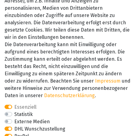
Barrierefreiheitserklärung
Adresse), um z.B. Inhalte und Anzeigen zu
personalisieren, Medien von Drittanbietern
Widerrufsrecht
einzubinden oder Zugriffe auf unsere Website zu
Kontakt
analysieren. Die Datenverarbeitung erfolgt erst durch
gesetzte Cookies. Wir teilen diese Daten mit Dritten, die
wir in den Einstellungen benennen.
Die Datenverarbeitung kann mit Einwilligung oder
aufgrund eines berechtigten Interesses erfolgen. Die
Zustimmung kann erteilt oder abgelehnt werden. Es
besteht das Recht, nicht einzuwilligen und die
SEHR GUT
Einwilligung zu einem späteren Zeitpunkt zu ändern
4.89 / 5
oder zu widerrufen. Beachten Sie unser
Impressum
und
aus 657 Bewertungen
bei: amazon.de,
weitere Hinweise zur Verwendung personenbezogener
amazon.fr, amazon.it
Daten in unserer
Daten­schutz­erklärung
.
Essenziell
Statistik
Externe Medien
DHL Wunschzustellung