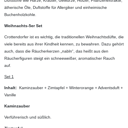
Duftstoffe wie Harze, Kräuter, Gewürze, Hölzer, Pflanzenextrakte,
ätherische Öle, Duftstoffe für Allergiker und einheimische
Buchenholzkohle.
Weihnachts-5er Set
Crottendorfer ist es wichtig, die traditionellen Weihnachtsdüfte, die
viele bereits aus ihrer Kindheit kennen, zu bewahren. Dazu gehört
auch, dass die Räucherkerzen „nabln“, das heißt aus den
Räucherfiguren steigt ein schneeweißer, aromatischer Rauch
auf.
Set 1
Inhalt:
Kaminzauber + Zimtapfel + Winterorange + Adventsduft +
Vanille
Kaminzauber
Verführerisch und süßlich.