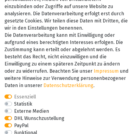
einzubinden oder Zugriffe auf unsere Website zu
Kontakt
analysieren. Die Datenverarbeitung erfolgt erst durch
gesetzte Cookies. Wir teilen diese Daten mit Dritten, die
wir in den Einstellungen benennen.
Die Datenverarbeitung kann mit Einwilligung oder
aufgrund eines berechtigten Interesses erfolgen. Die
Zustimmung kann erteilt oder abgelehnt werden. Es
besteht das Recht, nicht einzuwilligen und die
SEHR GUT
Einwilligung zu einem späteren Zeitpunkt zu ändern
4.89 / 5
oder zu widerrufen. Beachten Sie unser
Impressum
und
aus 657 Bewertungen
bei: amazon.de,
weitere Hinweise zur Verwendung personenbezogener
amazon.fr, amazon.it
Daten in unserer
Daten­schutz­erklärung
.
Essenziell
Statistik
Externe Medien
DHL Wunschzustellung
PayPal
Funktional