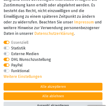
Zustimmung kann erteilt oder abgelehnt werden. Es
besteht das Recht, nicht einzuwilligen und die
SEHR GUT
Einwilligung zu einem späteren Zeitpunkt zu ändern
4.89 / 5
oder zu widerrufen. Beachten Sie unser
Impressum
und
aus 657 Bewertungen
bei: amazon.de,
weitere Hinweise zur Verwendung personenbezogener
amazon.fr, amazon.it
Daten in unserer
Daten­schutz­erklärung
.
Essenziell
Statistik
Externe Medien
DHL Wunschzustellung
PayPal
Funktional
Weitere Einstellungen
Alle akzeptieren
Alle ablehnen
Auswahl akzeptieren
*Alle Preise inkl. der gesetzl. MwSt zzgl. Versand