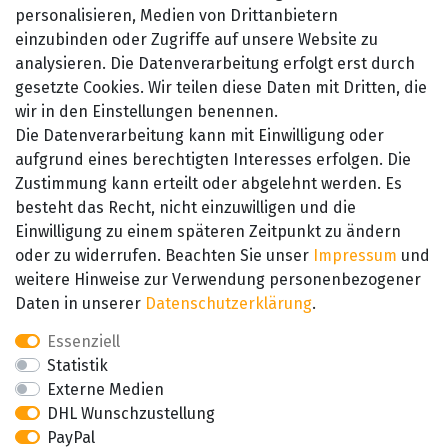
Widerrufsrecht
personalisieren, Medien von Drittanbietern
einzubinden oder Zugriffe auf unsere Website zu
Kontakt
analysieren. Die Datenverarbeitung erfolgt erst durch
gesetzte Cookies. Wir teilen diese Daten mit Dritten, die
wir in den Einstellungen benennen.
Die Datenverarbeitung kann mit Einwilligung oder
aufgrund eines berechtigten Interesses erfolgen. Die
Zustimmung kann erteilt oder abgelehnt werden. Es
besteht das Recht, nicht einzuwilligen und die
SEHR GUT
Einwilligung zu einem späteren Zeitpunkt zu ändern
4.89 / 5
oder zu widerrufen. Beachten Sie unser
Impressum
und
aus 657 Bewertungen
bei: amazon.de,
weitere Hinweise zur Verwendung personenbezogener
amazon.fr, amazon.it
Daten in unserer
Daten­schutz­erklärung
.
Essenziell
Statistik
Externe Medien
DHL Wunschzustellung
PayPal