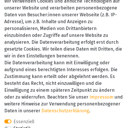
Wir verwenden Cookies und ähnliche Technologien auf
AGB
unserer Website und verarbeiten personenbezogene
Datenschutzerklärung
Daten von Besucher:innen unserer Webseite (z.B. IP-
Barrierefreiheitserklärung
Adresse), um z.B. Inhalte und Anzeigen zu
personalisieren, Medien von Drittanbietern
Widerrufsrecht
einzubinden oder Zugriffe auf unsere Website zu
Kontakt
analysieren. Die Datenverarbeitung erfolgt erst durch
gesetzte Cookies. Wir teilen diese Daten mit Dritten, die
wir in den Einstellungen benennen.
Die Datenverarbeitung kann mit Einwilligung oder
aufgrund eines berechtigten Interesses erfolgen. Die
Zustimmung kann erteilt oder abgelehnt werden. Es
besteht das Recht, nicht einzuwilligen und die
SEHR GUT
Einwilligung zu einem späteren Zeitpunkt zu ändern
4.89 / 5
oder zu widerrufen. Beachten Sie unser
Impressum
und
aus 657 Bewertungen
bei: amazon.de,
weitere Hinweise zur Verwendung personenbezogener
amazon.fr, amazon.it
Daten in unserer
Daten­schutz­erklärung
.
Essenziell