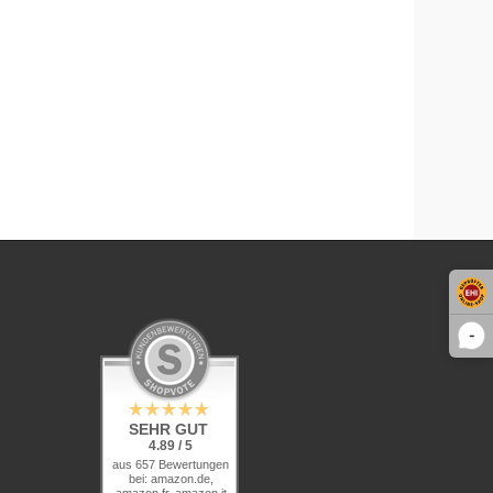
-
SEHR GUT
4.89 / 5
aus 657 Bewertungen
bei: amazon.de,