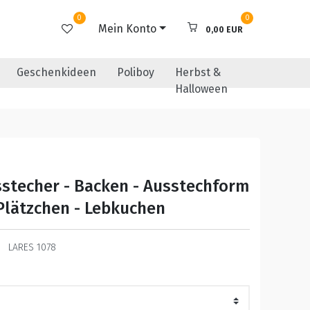
0
0
Mein Konto
0,00 EUR
Geschenkideen
Poliboy
Herbst &
Halloween
stecher - Backen - Ausstechform
 Plätzchen - Lebkuchen
LARES 1078