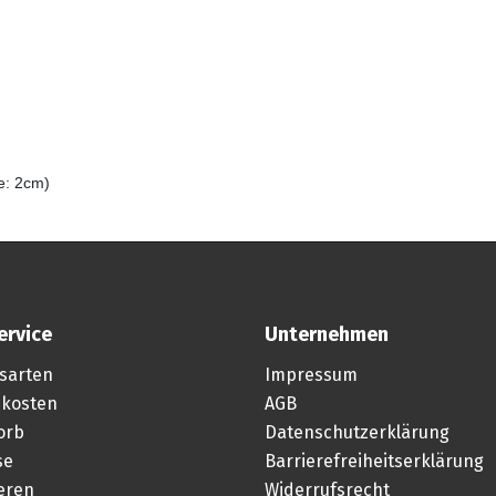
e: 2cm)
ervice
Unternehmen
sarten
Impressum
kosten
AGB
orb
Datenschutzerklärung
se
Barrierefreiheitserklärung
ieren
Widerrufsrecht