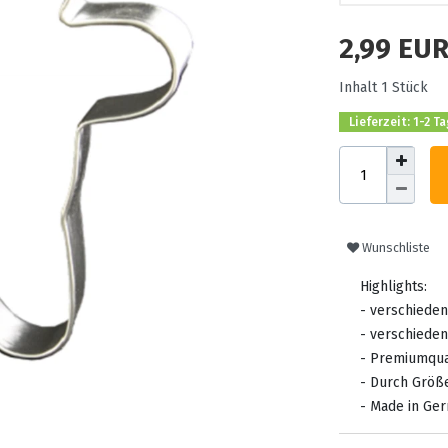
2,99 EU
Inhalt
1
Stück
Lieferzeit: 1-2 T
Wunschliste
Highlights:
- verschieden
- verschiede
- Premiumqua
- Durch Größ
- Made in Ge