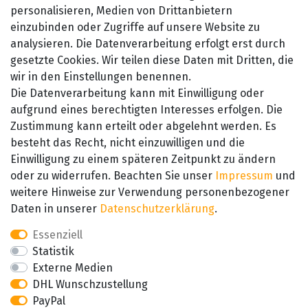
Widerrufsrecht
personalisieren, Medien von Drittanbietern
einzubinden oder Zugriffe auf unsere Website zu
Kontakt
analysieren. Die Datenverarbeitung erfolgt erst durch
gesetzte Cookies. Wir teilen diese Daten mit Dritten, die
wir in den Einstellungen benennen.
Die Datenverarbeitung kann mit Einwilligung oder
aufgrund eines berechtigten Interesses erfolgen. Die
Zustimmung kann erteilt oder abgelehnt werden. Es
besteht das Recht, nicht einzuwilligen und die
SEHR GUT
Einwilligung zu einem späteren Zeitpunkt zu ändern
4.89 / 5
oder zu widerrufen. Beachten Sie unser
Impressum
und
aus 657 Bewertungen
bei: amazon.de,
weitere Hinweise zur Verwendung personenbezogener
amazon.fr, amazon.it
Daten in unserer
Daten­schutz­erklärung
.
Essenziell
Statistik
Externe Medien
DHL Wunschzustellung
PayPal