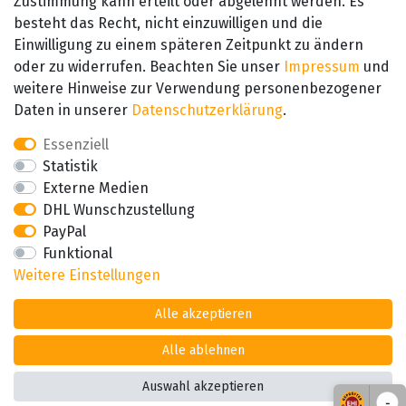
Zustimmung kann erteilt oder abgelehnt werden. Es
besteht das Recht, nicht einzuwilligen und die
SEHR GUT
Einwilligung zu einem späteren Zeitpunkt zu ändern
4.89 / 5
oder zu widerrufen. Beachten Sie unser
Impressum
und
aus 657 Bewertungen
bei: amazon.de,
weitere Hinweise zur Verwendung personenbezogener
amazon.fr, amazon.it
Daten in unserer
Daten­schutz­erklärung
.
Essenziell
Statistik
Externe Medien
DHL Wunschzustellung
PayPal
Funktional
Weitere Einstellungen
Alle akzeptieren
Alle ablehnen
Auswahl akzeptieren
*Alle Preise inkl. der gesetzl. MwSt zzgl. Versand
-
© Copyright 2026 Alle Rechte vorbehalten. |
webshop by