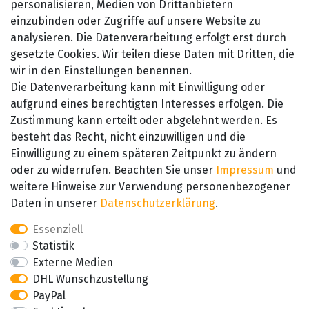
personalisieren, Medien von Drittanbietern
Widerrufsrecht
einzubinden oder Zugriffe auf unsere Website zu
Kontakt
analysieren. Die Datenverarbeitung erfolgt erst durch
gesetzte Cookies. Wir teilen diese Daten mit Dritten, die
wir in den Einstellungen benennen.
Die Datenverarbeitung kann mit Einwilligung oder
aufgrund eines berechtigten Interesses erfolgen. Die
Zustimmung kann erteilt oder abgelehnt werden. Es
besteht das Recht, nicht einzuwilligen und die
SEHR GUT
Einwilligung zu einem späteren Zeitpunkt zu ändern
4.89 / 5
oder zu widerrufen. Beachten Sie unser
Impressum
und
aus 657 Bewertungen
bei: amazon.de,
weitere Hinweise zur Verwendung personenbezogener
amazon.fr, amazon.it
Daten in unserer
Daten­schutz­erklärung
.
Essenziell
Statistik
Externe Medien
DHL Wunschzustellung
PayPal