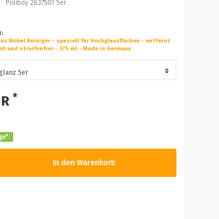
Poliboy 2637501 5er
t:
nz Möbel Reiniger - speziell für Hochglanzflächen - entfernt
ll und streifenfrei - 375 ml - Made in Germany
*
UR
age*
In den Warenkorb