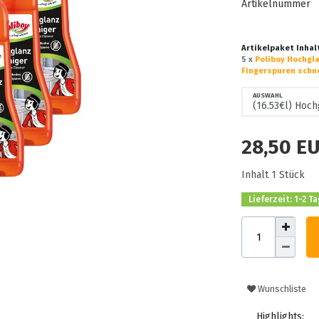
Artikelnummer
Artikelpaket Inhal
5 x
Poliboy Hochgla
Fingerspuren schne
AUSWAHL
28,50 E
Inhalt
1
Stück
Lieferzeit: 1-2 T
Wunschliste
Highlights: