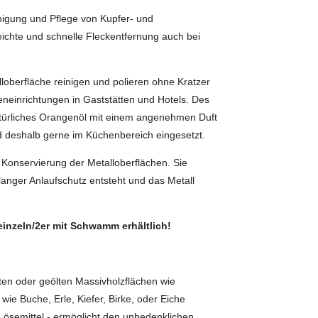
inigung und Pflege von Kupfer- und
ichte und schnelle Fleckentfernung auch bei
alloberfläche reinigen und polieren ohne Kratzer
eneinrichtungen in Gaststätten und Hotels. Des
türliches Orangenöl mit einem angenehmen Duft
d deshalb gerne im Küchenbereich eingesetzt.
 Konservierung der Metalloberflächen. Sie
langer Anlaufschutz entsteht und das Metall
einzeln/2er mit Schwamm erhältlich!
lten oder geölten Massivholzflächen wie
wie Buche, Erle, Kiefer, Birke, oder Eiche
Lösemittel - ermöglicht den unbedenklichen