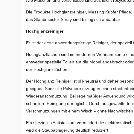
Alle Flaschen und Verschlüsse sind aus leicht recyclebar
Die Produkte Hochglanzreiniger, Messing Kupfer Pflege, K
das Staubmeister-Spray sind biologisch abbaubar.
Hochglanzreiniger
Er ist der erste anwendungsfertige Reiniger, der speziell
Hochglanzflächen sind im modernen Wohnambiente eine
entweder spezielle Folien auf die Möbel angebracht oder 
der Hochglanzflächen.
Der Hochglanz Reiniger ist pH-neutral und daher besond
geeignet. Spezielle Polymere erzeugen einen streifenfrei
Wiederanschmutzung. Bei regelmäßiger Anwendung wird 
schnellere Reinigung ermöglicht. Durch ausgewählte Inhal
Verschmutzungen mit einem Wisch – ohne Nachwischen sin
Ein spezielles Antistatikum vermindert die elektrostati
wird die Staubablagerung deutlich reduziert.