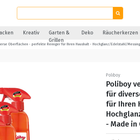
acken
Kreativ
Garten &
Deko
Räucherkerzen
Grillen
verse Oberflächen - perfekte Reiniger für Ihren Haushalt - Hochglanz/Edelstahl/Mess
Poliboy
Poliboy v
für diver
für Ihren 
Hochglan
- Made in