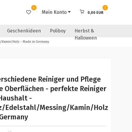
0
0
Mein Konto
0,00 EUR
Geschenkideen
Poliboy
Herbst &
Halloween
ing/Kamin/Holz - Made in Germany
erschiedene Reiniger und Pflege
se Oberflächen - perfekte Reiniger
Haushalt -
z/Edelstahl/Messing/Kamin/Holz
 Germany