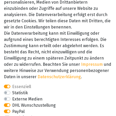
personalisieren, Medien von Drittanbietern
Widerrufsrecht
einzubinden oder Zugriffe auf unsere Website zu
Kontakt
analysieren. Die Datenverarbeitung erfolgt erst durch
gesetzte Cookies. Wir teilen diese Daten mit Dritten, die
wir in den Einstellungen benennen.
Die Datenverarbeitung kann mit Einwilligung oder
aufgrund eines berechtigten Interesses erfolgen. Die
Zustimmung kann erteilt oder abgelehnt werden. Es
besteht das Recht, nicht einzuwilligen und die
SEHR GUT
Einwilligung zu einem späteren Zeitpunkt zu ändern
4.89 / 5
oder zu widerrufen. Beachten Sie unser
Impressum
und
aus 657 Bewertungen
bei: amazon.de,
weitere Hinweise zur Verwendung personenbezogener
amazon.fr, amazon.it
Daten in unserer
Daten­schutz­erklärung
.
Essenziell
Statistik
Externe Medien
DHL Wunschzustellung
PayPal