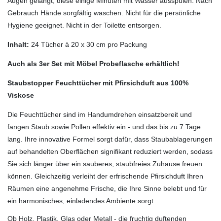
Augen gelangt, diese einige Minuten mit Wasser ausspülen. Nach
Gebrauch Hände sorgfältig waschen. Nicht für die persönliche
Hygiene geeignet. Nicht in der Toilette entsorgen.
Inhalt:
24 Tücher à 20 x 30 cm pro Packung
Auch als 3er Set mit Möbel Probeflasche erhältlich!
Staubstopper Feuchttücher
mit Pfirsichduft aus 100%
Viskose
Die Feuchttücher sind im Handumdrehen einsatzbereit und
fangen Staub sowie Pollen effektiv ein - und das bis zu 7 Tage
lang. Ihre innovative Formel sorgt dafür, dass Staubablagerungen
auf behandelten Oberflächen signifikant reduziert werden, sodass
Sie sich länger über ein sauberes, staubfreies Zuhause freuen
können. Gleichzeitig verleiht der erfrischende Pfirsichduft Ihren
Räumen eine angenehme Frische, die Ihre Sinne belebt und für
ein harmonisches, einladendes Ambiente sorgt.
Ob Holz, Plastik, Glas oder Metall - die fruchtig duftenden