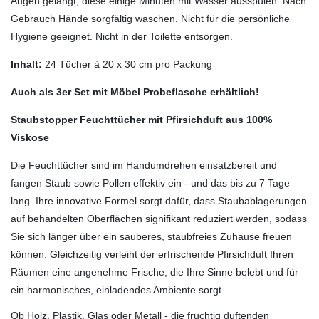
Augen gelangt, diese einige Minuten mit Wasser ausspülen. Nach
Gebrauch Hände sorgfältig waschen. Nicht für die persönliche
Hygiene geeignet. Nicht in der Toilette entsorgen.
Inhalt:
24 Tücher à 20 x 30 cm pro Packung
Auch als 3er Set mit Möbel Probeflasche erhältlich!
Staubstopper Feuchttücher
mit Pfirsichduft aus 100%
Viskose
Die Feuchttücher sind im Handumdrehen einsatzbereit und
fangen Staub sowie Pollen effektiv ein - und das bis zu 7 Tage
lang. Ihre innovative Formel sorgt dafür, dass Staubablagerungen
auf behandelten Oberflächen signifikant reduziert werden, sodass
Sie sich länger über ein sauberes, staubfreies Zuhause freuen
können. Gleichzeitig verleiht der erfrischende Pfirsichduft Ihren
Räumen eine angenehme Frische, die Ihre Sinne belebt und für
ein harmonisches, einladendes Ambiente sorgt.
Ob Holz, Plastik, Glas oder Metall - die fruchtig duftenden