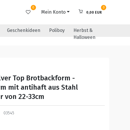
0
0
Mein Konto
0,00 EUR
Geschenkideen
Poliboy
Herbst &
Halloween
ilver Top Brotbackform -
m mit antihaft aus Stahl
r von 22-33cm
03545