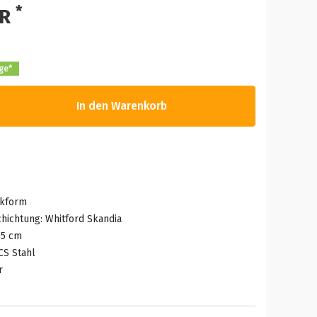
*
UR
age*
In den Warenkorb
ckform
chichtung: Whitford Skandia
35 cm
CS Stahl
r