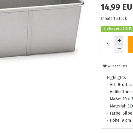
14,99 E
Inhalt
1
Stück
Lieferzeit: 1-2 T
Wunschliste
Highlights
- Art: Brotba
- Antihaftbes
- Maße: 20 > 
- Material: EC
- Farbe: Silbe
- Höhe: 9 cm