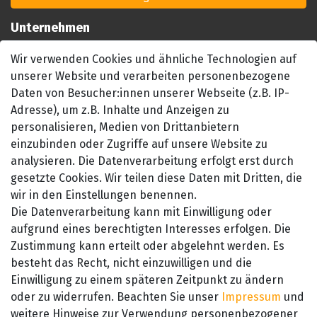
Unternehmen
Impressum
Wir verwenden Cookies und ähnliche Technologien auf
AGB
unserer Website und verarbeiten personenbezogene
Datenschutzerklärung
Daten von Besucher:innen unserer Webseite (z.B. IP-
Barrierefreiheitserklärung
Adresse), um z.B. Inhalte und Anzeigen zu
Widerrufsrecht
personalisieren, Medien von Drittanbietern
einzubinden oder Zugriffe auf unsere Website zu
Kontakt
analysieren. Die Datenverarbeitung erfolgt erst durch
gesetzte Cookies. Wir teilen diese Daten mit Dritten, die
wir in den Einstellungen benennen.
Die Datenverarbeitung kann mit Einwilligung oder
aufgrund eines berechtigten Interesses erfolgen. Die
Zustimmung kann erteilt oder abgelehnt werden. Es
besteht das Recht, nicht einzuwilligen und die
SEHR GUT
Einwilligung zu einem späteren Zeitpunkt zu ändern
4.89 / 5
oder zu widerrufen. Beachten Sie unser
Impressum
und
aus 657 Bewertungen
bei: amazon.de,
weitere Hinweise zur Verwendung personenbezogener