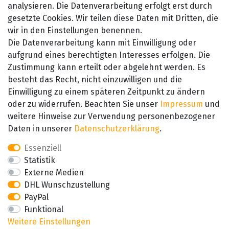
analysieren. Die Datenverarbeitung erfolgt erst durch
gesetzte Cookies. Wir teilen diese Daten mit Dritten, die
wir in den Einstellungen benennen.
Die Datenverarbeitung kann mit Einwilligung oder
aufgrund eines berechtigten Interesses erfolgen. Die
Zustimmung kann erteilt oder abgelehnt werden. Es
besteht das Recht, nicht einzuwilligen und die
SEHR GUT
Einwilligung zu einem späteren Zeitpunkt zu ändern
4.89 / 5
oder zu widerrufen. Beachten Sie unser
Impressum
und
aus 657 Bewertungen
bei: amazon.de,
weitere Hinweise zur Verwendung personenbezogener
amazon.fr, amazon.it
Daten in unserer
Daten­schutz­erklärung
.
Essenziell
Statistik
Externe Medien
DHL Wunschzustellung
PayPal
Funktional
Weitere Einstellungen