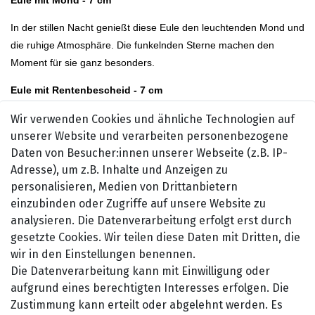
In der stillen Nacht genießt diese Eule den leuchtenden Mond und
die ruhige Atmosphäre. Die funkelnden Sterne machen den
Moment für sie ganz besonders.
Eule mit Rentenbescheid - 7 cm
Diese Eule freut sich über ihren Rentenbescheid und startet
Wir verwenden Cookies und ähnliche Technologien auf
entspannt in einen neuen Lebensabschnitt. Nun hat sie viel Zeit,
unserer Website und verarbeiten personenbezogene
Daten von Besucher:innen unserer Webseite (z.B. IP-
die schönen Dinge des Lebens zu genießen.
Adresse), um z.B. Inhalte und Anzeigen zu
Eule mit Schneemann - 7 cm
personalisieren, Medien von Drittanbietern
einzubinden oder Zugriffe auf unsere Website zu
Im Winter verbringt diese Eule fröhliche Stunden mit ihrem
analysieren. Die Datenverarbeitung erfolgt erst durch
Schneemann im kalten Schnee. Warm eingepackt genießt sie die
gesetzte Cookies. Wir teilen diese Daten mit Dritten, die
frostige Luft und das leise Knirschen unter den Füßen.
wir in den Einstellungen benennen.
Eule mit Weihnachtsbaum - 7 cm
Die Datenverarbeitung kann mit Einwilligung oder
aufgrund eines berechtigten Interesses erfolgen. Die
Zur Weihnachtszeit schmückt diese Eule ihren Baum und sorgt für
Zustimmung kann erteilt oder abgelehnt werden. Es
eine gemütliche, festliche Stimmung. Mit funkelnden Lichtern freut