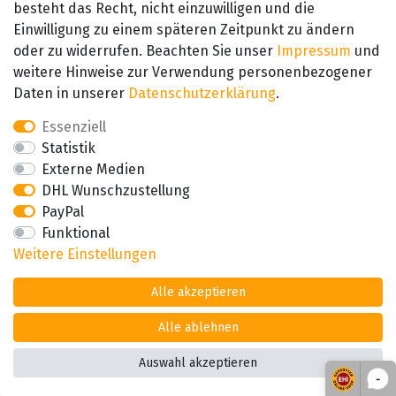
besteht das Recht, nicht einzuwilligen und die
sie sich auf besinnliche Feiertage.
Einwilligung zu einem späteren Zeitpunkt zu ändern
oder zu widerrufen. Beachten Sie unser
Impressum
und
Zusätzliche Dekoration
weitere Hinweise zur Verwendung personenbezogener
Um ihre Sammlung zu vervollständigen und den süßen Vögeln
Daten in unserer
Daten­schutz­erklärung
.
ein Zuhause zu gestalten, können Sie zudem die folgenden
Essenziell
Dekorationen für die Mini Eulen erwerben:
Statistik
Externe Medien
Liegestuhl
DHL Wunschzustellung
Es könnte für die Eulen nichts Schöneres geben, als im Sommer
PayPal
die Sonne zu genießen. Das geht natürlich am Besten auf ihrem
Funktional
eigenen Liegestuhl - jetzt noch ein gutes Buch und der Tag ist
Weitere Einstellungen
perfekt!
Alle akzeptieren
Höhe ca. 8cm
Alle ablehnen
Wohnwagen
Auswahl akzeptieren
Mit dem Wohnwagen zu verreisen ist für die Eulen immer wieder
-
aufregend, denn man lernt die weite Welt kennen und hat