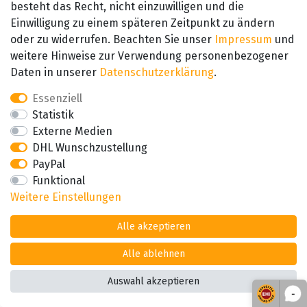
besteht das Recht, nicht einzuwilligen und die
sie sich auf besinnliche Feiertage.
Einwilligung zu einem späteren Zeitpunkt zu ändern
oder zu widerrufen. Beachten Sie unser
Impressum
und
Zusätzliche Dekoration
weitere Hinweise zur Verwendung personenbezogener
Um ihre Sammlung zu vervollständigen und den süßen Vögeln
Daten in unserer
Daten­schutz­erklärung
.
ein Zuhause zu gestalten, können Sie zudem die folgenden
Essenziell
Dekorationen für die Mini Eulen erwerben:
Statistik
Externe Medien
Liegestuhl
DHL Wunschzustellung
Es könnte für die Eulen nichts Schöneres geben, als im Sommer
PayPal
die Sonne zu genießen. Das geht natürlich am Besten auf ihrem
Funktional
eigenen Liegestuhl - jetzt noch ein gutes Buch und der Tag ist
Weitere Einstellungen
perfekt!
Alle akzeptieren
Höhe ca. 8cm
Alle ablehnen
Wohnwagen
Auswahl akzeptieren
Mit dem Wohnwagen zu verreisen ist für die Eulen immer wieder
-
aufregend, denn man lernt die weite Welt kennen und hat