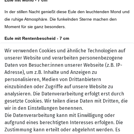
In der stillen Nacht genießt diese Eule den leuchtenden Mond und
die ruhige Atmosphäre. Die funkelnden Sterne machen den
Moment für sie ganz besonders.
Eule mit Rentenbescheid - 7 cm
Diese Eule freut sich über ihren Rentenbescheid und startet
Wir verwenden Cookies und ähnliche Technologien auf
entspannt in einen neuen Lebensabschnitt. Nun hat sie viel Zeit,
unserer Website und verarbeiten personenbezogene
Daten von Besucher:innen unserer Webseite (z.B. IP-
die schönen Dinge des Lebens zu genießen.
Adresse), um z.B. Inhalte und Anzeigen zu
Eule mit Schneemann - 7 cm
personalisieren, Medien von Drittanbietern
einzubinden oder Zugriffe auf unsere Website zu
Im Winter verbringt diese Eule fröhliche Stunden mit ihrem
analysieren. Die Datenverarbeitung erfolgt erst durch
Schneemann im kalten Schnee. Warm eingepackt genießt sie die
gesetzte Cookies. Wir teilen diese Daten mit Dritten, die
frostige Luft und das leise Knirschen unter den Füßen.
wir in den Einstellungen benennen.
Eule mit Weihnachtsbaum - 7 cm
Die Datenverarbeitung kann mit Einwilligung oder
aufgrund eines berechtigten Interesses erfolgen. Die
Zur Weihnachtszeit schmückt diese Eule ihren Baum und sorgt für
Zustimmung kann erteilt oder abgelehnt werden. Es
eine gemütliche, festliche Stimmung. Mit funkelnden Lichtern freut