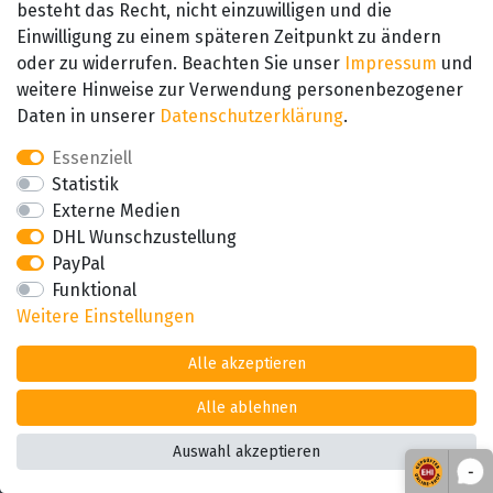
besteht das Recht, nicht einzuwilligen und die
Einwilligung zu einem späteren Zeitpunkt zu ändern
SEHR GUT
4.89 / 5
oder zu widerrufen. Beachten Sie unser
Impressum
und
aus 657 Bewertungen
bei: amazon.de,
weitere Hinweise zur Verwendung personenbezogener
amazon.fr, amazon.it
Daten in unserer
Daten­schutz­erklärung
.
Essenziell
Statistik
Externe Medien
DHL Wunschzustellung
PayPal
Funktional
Weitere Einstellungen
Alle akzeptieren
Alle ablehnen
Auswahl akzeptieren
*Alle Preise inkl. der gesetzl. MwSt zzgl. Versand
-
© Copyright 2026 Alle Rechte vorbehalten. |
webshop by