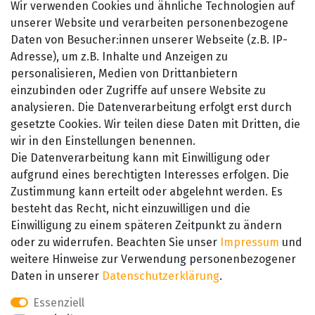
Impressum
Wir verwenden Cookies und ähnliche Technologien auf
AGB
unserer Website und verarbeiten personenbezogene
Datenschutzerklärung
Daten von Besucher:innen unserer Webseite (z.B. IP-
Barrierefreiheitserklärung
Adresse), um z.B. Inhalte und Anzeigen zu
personalisieren, Medien von Drittanbietern
Widerrufsrecht
einzubinden oder Zugriffe auf unsere Website zu
Kontakt
analysieren. Die Datenverarbeitung erfolgt erst durch
gesetzte Cookies. Wir teilen diese Daten mit Dritten, die
wir in den Einstellungen benennen.
Die Datenverarbeitung kann mit Einwilligung oder
aufgrund eines berechtigten Interesses erfolgen. Die
Zustimmung kann erteilt oder abgelehnt werden. Es
besteht das Recht, nicht einzuwilligen und die
SEHR GUT
Einwilligung zu einem späteren Zeitpunkt zu ändern
4.89 / 5
oder zu widerrufen. Beachten Sie unser
Impressum
und
aus 657 Bewertungen
bei: amazon.de,
weitere Hinweise zur Verwendung personenbezogener
amazon.fr, amazon.it
Daten in unserer
Daten­schutz­erklärung
.
Essenziell