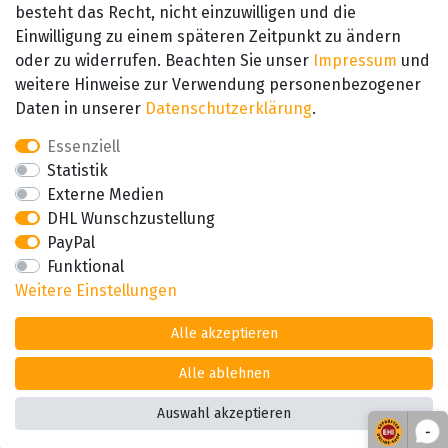
besteht das Recht, nicht einzuwilligen und die
SEHR GUT
Einwilligung zu einem späteren Zeitpunkt zu ändern
4.89 / 5
oder zu widerrufen. Beachten Sie unser
Impressum
und
aus 657 Bewertungen
bei: amazon.de,
weitere Hinweise zur Verwendung personenbezogener
amazon.fr, amazon.it
Daten in unserer
Daten­schutz­erklärung
.
Essenziell
Statistik
Externe Medien
DHL Wunschzustellung
PayPal
Funktional
Weitere Einstellungen
Alle akzeptieren
Alle ablehnen
Auswahl akzeptieren
*Alle Preise inkl. der gesetzl. MwSt zzgl. Versand
-
© Copyright 2026 Alle Rechte vorbehalten. |
webshop by