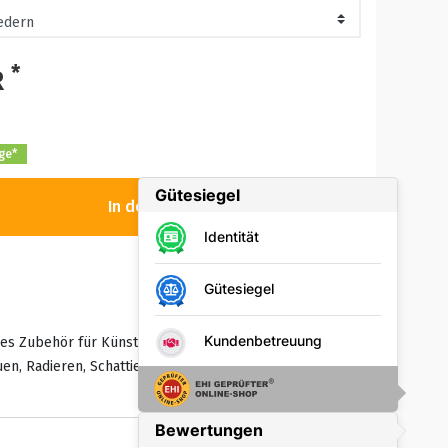
*
R
age*
In den Warenkorb
nes Zubehör für Künstler
en, Radieren, Schattieren und mehr