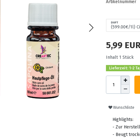
Artikelnummer
DUFT
5,99 EU
Inhalt
1
Stück
Lieferzeit: 1-2 T
Wunschliste
Highlights:
- Zur Herstel
- Beugt trock