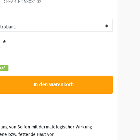
CREARTEC 58081.02
*
R
age*
In den Warenkorb
lung von Seifen mit dermatologischer Wirkung
ene bzw. fettende Haut vor