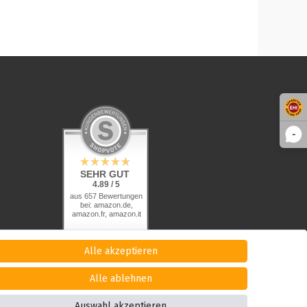
-
SEHR GUT
4.89 / 5
aus 657 Bewertungen
bei: amazon.de,
amazon.fr, amazon.it
Alle akzeptieren
Alle ablehnen
Auswahl akzeptieren