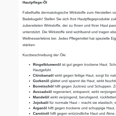
Hautpflege-Öl
Fabelhafte dermatologische Wirkstoffe zum Herstellen v
Badekugeln! Stellen Sie sich Ihre Hautpflegeprodukte zukü
zubereiteten Wirkstoffe, der zu Ihnen und Ihrer Haut pass
unterstützt. Die Wirkstoffe sind wohltuend und tragen 
Wellnesserlebnis bei. Jedes Pflegemittel hat spezielle 
stärken:
Kurzbeschreibung der Öle:
Ringelblumenöl
ist gut gegen trockene Haut. Schn
Hautgefühl.
Citrobanaöl
wirkt gegen fettige Haut, sorgt für nat
Gurkenöl
glättet und spannt die Haut, wirkt feuchti
Borretschöl
hilft gegen Juckreiz und Schuppen.
Avocadoöl
regeneriert, entspannt, wirkt verjüngen
Mandelöl
wirkt verjüngend, beruhigend, rückfettend
Jojobaöl
für normale Haut – macht sie elastisch, w
Arganöl
hilft gegen trockene und schuppige Haut, 
Carotinöl
hilft gegen entzündliche Haut und Akne,