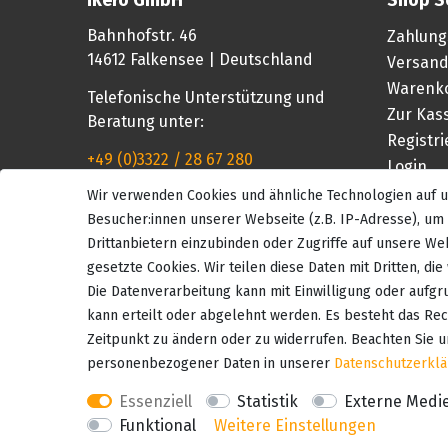
Bahnhofstr. 46
Zahlung
14612 Falkensee | Deutschland
Versand
Warenk
Telefonische Unterstützung und
Zur Kas
Beratung unter:
Registr
+49 (0)3322 / 28 67 280
Login
Wir verwenden Cookies und ähnliche Technologien auf
Mo-Fr, 08:00 - 16:00 Uhr
Besucher:innen unserer Webseite (z.B. IP-Adresse), um 
Drittanbietern einzubinden oder Zugriffe auf unsere Web
gesetzte Cookies. Wir teilen diese Daten mit Dritten, di
Die Datenverarbeitung kann mit Einwilligung oder aufgr
kann erteilt oder abgelehnt werden. Es besteht das Rech
Zeitpunkt zu ändern oder zu widerrufen. Beachten Sie 
personenbezogener Daten in unserer
Daten­schutz­erkl
Essenziell
Statistik
Externe Medi
Funktional
Weitere Einstellungen
*Alle Preise inkl. der gesetzl. MwSt zzgl. Versand