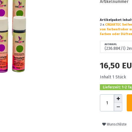
Artikelnummer
Artikelpaket Inhal
2 x
CREARTEC Seifen
von farbenfroher u
Farben oder Düfte
AUSWAHL
16,50 E
Inhalt
1
Stück
Lieferzeit: 1-2 T
Wunschliste