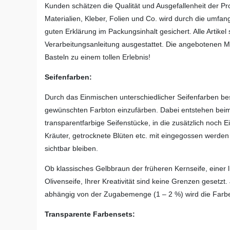
Kunden schätzen die Qualität und Ausgefallenheit der P
Materialien, Kleber, Folien und Co. wird durch die umfa
guten Erklärung im Packungsinhalt gesichert. Alle Artike
Verarbeitungsanleitung ausgestattet. Die angebotenen Ma
Basteln zu einem tollen Erlebnis!
Seifenfarben:
Durch das Einmischen unterschiedlicher Seifenfarben bes
gewünschten Farbton einzufärben. Dabei entstehen beim 
transparentfarbige Seifenstücke, in die zusätzlich noch E
Kräuter, getrocknete Blüten etc. mit eingegossen werde
sichtbar bleiben.
Ob klassisches Gelbbraun der früheren Kernseife, einer 
Olivenseife, Ihrer Kreativität sind keine Grenzen gesetz
abhängig von der Zugabemenge (1 – 2 %) wird die Farbe i
Transparente Farbensets: