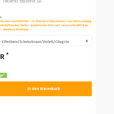
CREARTEC 5802691IK 2er
t:
farben und Duftöle - je 10ml pro Fläschchen - zur Herstellung
nd duftender Seife - praktische Sets mit unterschiedlichen
n - Made in Germany
*
UR
age*
In den Warenkorb