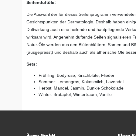
Seifenduftöle:
Die Auswahl der für dieses Seifenprogramm verwendeten 
Gesichtspunkten der Dermatologie. Deshalb haben eini
Duftwirkung auch eine heilende und hautpflegende Wirku
wirksam wird. Angenehm duftende Seifen signalisieren F
Natur-Öle werden aus den Blütenblättern, Samen und Bl
(ausgepresst) und deshalb auch als ätherische Öle bezei
Sets:
Frühling: Bodyrose, Kirschblüte, Flieder
Sommer: Lemongras, Kokosmilch, Lavendel
Herbst: Mandel, Jasmin
,
Dunkle Schokolade
Winter: Bratapfel, Wintertraum, Vanille
ikero GmbH
Shop S