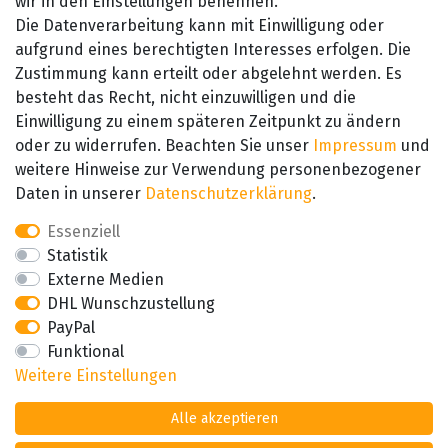
wir in den Einstellungen benennen.
Die Datenverarbeitung kann mit Einwilligung oder
aufgrund eines berechtigten Interesses erfolgen. Die
Zustimmung kann erteilt oder abgelehnt werden. Es
besteht das Recht, nicht einzuwilligen und die
SEHR GUT
Einwilligung zu einem späteren Zeitpunkt zu ändern
4.89 / 5
oder zu widerrufen. Beachten Sie unser
Impressum
und
aus 657 Bewertungen
bei: amazon.de,
weitere Hinweise zur Verwendung personenbezogener
amazon.fr, amazon.it
Daten in unserer
Daten­schutz­erklärung
.
Essenziell
Statistik
Externe Medien
DHL Wunschzustellung
PayPal
Funktional
Weitere Einstellungen
Alle akzeptieren