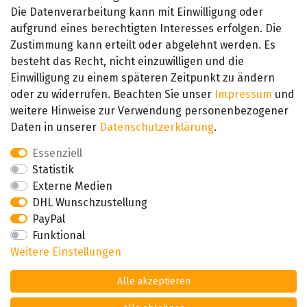
Die Datenverarbeitung kann mit Einwilligung oder
aufgrund eines berechtigten Interesses erfolgen. Die
Zustimmung kann erteilt oder abgelehnt werden. Es
besteht das Recht, nicht einzuwilligen und die
SEHR GUT
Einwilligung zu einem späteren Zeitpunkt zu ändern
4.89 / 5
oder zu widerrufen. Beachten Sie unser
Impressum
und
aus 657 Bewertungen
bei: amazon.de,
weitere Hinweise zur Verwendung personenbezogener
amazon.fr, amazon.it
Daten in unserer
Daten­schutz­erklärung
.
Essenziell
Statistik
Externe Medien
DHL Wunschzustellung
PayPal
Funktional
Weitere Einstellungen
Alle akzeptieren